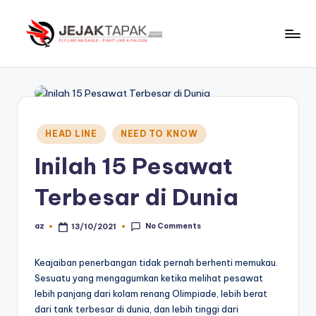
Skip
to
J
Fly
content
Like
e
An
j
Eagle
-
a
Posted
HEAD LINE
NEED TO KNOW
Fight
in
k
Like
Inilah 15 Pesawat
t
A
Terbesar di Dunia
Falcon
a
p
No Comments
az
13/10/2021
Posted
by
a
Keajaiban penerbangan tidak pernah berhenti memukau.
k
Sesuatu yang mengagumkan ketika melihat pesawat
lebih panjang dari kolam renang Olimpiade, lebih berat
dari tank terbesar di dunia, dan lebih tinggi dari