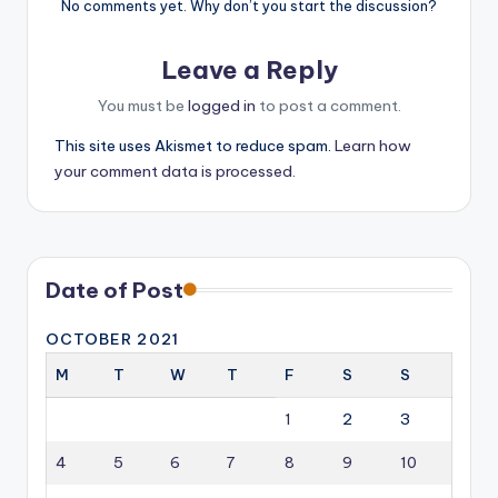
No comments yet. Why don’t you start the discussion?
Leave a Reply
You must be
logged in
to post a comment.
This site uses Akismet to reduce spam.
Learn how
your comment data is processed.
Date of Post
OCTOBER 2021
M
T
W
T
F
S
S
1
2
3
4
5
6
7
8
9
10