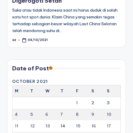
Digerogoti Setan
Suka atau tidak Indonesia saat ini harus duduk di salah
satu hot spot dunia. Klaim China yang semakin tegas
terhadap sebagian besar wilayah Laut China Selatan
telah mendorong suhu di…
az
04/10/2021
Posted
by
Date of Post
OCTOBER 2021
M
T
W
T
F
S
S
1
2
3
4
5
6
7
8
9
10
11
12
13
14
15
16
17