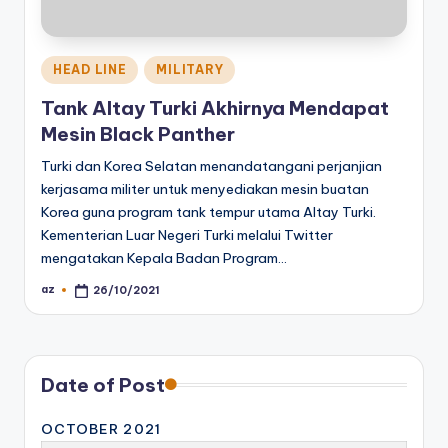
Posted
HEAD LINE
MILITARY
in
Tank Altay Turki Akhirnya Mendapat
Mesin Black Panther
Turki dan Korea Selatan menandatangani perjanjian
kerjasama militer untuk menyediakan mesin buatan
Korea guna program tank tempur utama Altay Turki.
Kementerian Luar Negeri Turki melalui Twitter
mengatakan Kepala Badan Program…
az
26/10/2021
Posted
by
Date of Post
OCTOBER 2021