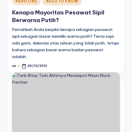
Posted
HEAD LINE
NEED TO KNOW
in
Kenapa Mayoritas Pesawat Sipil
Berwarna Putih?
Pernahkah Anda berpikir kenapa sebagian pesawat
sipil sebagian besar memiliki warna putih? Tentu saja
ada garis, dekorasi atau tulisan yang tidak putih, tetapi
bahwa sebagian besar warna badan pesawat
adalah…
az
26/10/2021
Posted
by