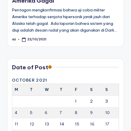
Amerika Gagal
Pentagon mengkonfirmasi bahwa uji coba militer
Amerika terhadap senjata hipersonik jarak jauh dari
Alaska telah gagal. Ada laporan bahwa sistem yang
diuji adalah desain rudal yang akan digunakan di Dark…
az
22/10/2021
Posted
by
Date of Post
OCTOBER 2021
M
T
W
T
F
S
S
1
2
3
4
5
6
7
8
9
10
11
12
13
14
15
16
17