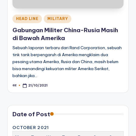
Posted
HEAD LINE
MILITARY
in
Gabungan Militer China-Rusia Masih
di Bawah Amerika
Sebuah laporan terbaru dari Rand Corporation, sebuah
tink tank berpengaruh di Amerika mengklaim dua
pesaing utama Amerika, Rusia dan China, masih belum
bisa menandingi kekuatan militer Amerika Serikat,
bahkan jika…
az
21/10/2021
Posted
by
Date of Post
OCTOBER 2021