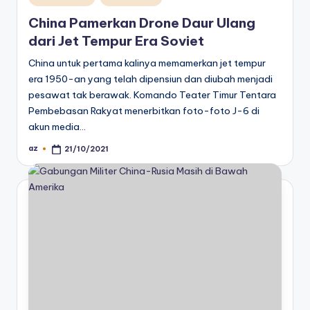
in
China Pamerkan Drone Daur Ulang
dari Jet Tempur Era Soviet
China untuk pertama kalinya memamerkan jet tempur
era 1950-an yang telah dipensiun dan diubah menjadi
pesawat tak berawak. Komando Teater Timur Tentara
Pembebasan Rakyat menerbitkan foto-foto J-6 di
akun media…
az
21/10/2021
Posted
by