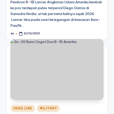
Pembom B-1B Lancer Angkatan Udara Amerika kembali
ke pos terdepan pulau terpencil Diego Garcia di
Samudra Hindia, untuk pertama kalinya sejak 2006.
Lancer tiba pada saat ketegangan di kawasan Asia-
Pasifik…
az
21/10/2021
Posted
by
Posted
HEAD LINE
MILITARY
in