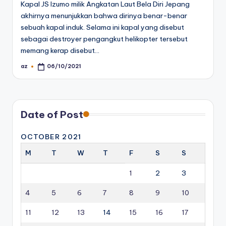
Kapal JS Izumo milik Angkatan Laut Bela Diri Jepang
akhirnya menunjukkan bahwa dirinya benar-benar
sebuah kapal induk. Selama ini kapal yang disebut
sebagai destroyer pengangkut helikopter tersebut
memang kerap disebut…
az
06/10/2021
Posted
by
Date of Post
OCTOBER 2021
M
T
W
T
F
S
S
1
2
3
4
5
6
7
8
9
10
11
12
13
14
15
16
17