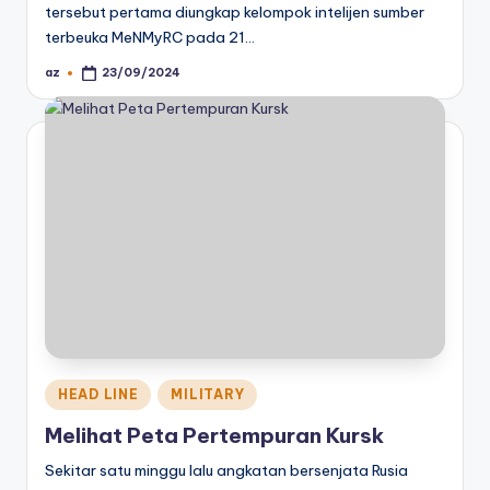
tersebut pertama diungkap kelompok intelijen sumber
terbeuka MeNMyRC pada 21…
az
23/09/2024
Posted
by
Posted
HEAD LINE
MILITARY
in
Melihat Peta Pertempuran Kursk
Sekitar satu minggu lalu angkatan bersenjata Rusia