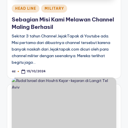
Posted
HEAD LINE
MILITARY
in
Sebagian Misi Kami Melawan Channel
Maling Berhasil
Sekitar 3 tahun Channel JejakTapak di Youtube ada.
Misi pertama dari dibuatnya channel tersebut karena
banyak naskah dari Jejaktapak.com dicuri oleh para
channel militer dengan seenaknya. Mereka terlihat
begitu jago…
az
15/10/2024
Posted
by