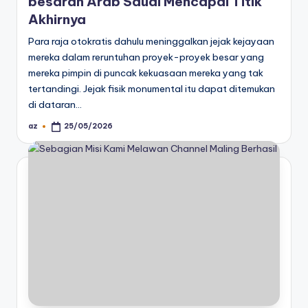
besaran Arab Saudi Mencapai Titik
Akhirnya
Para raja otokratis dahulu meninggalkan jejak kejayaan
mereka dalam reruntuhan proyek-proyek besar yang
mereka pimpin di puncak kekuasaan mereka yang tak
tertandingi. Jejak fisik monumental itu dapat ditemukan
di dataran…
az
25/05/2026
Posted
by