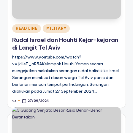
Posted
HEAD LINE
MILITARY
in
Rudal Israel dan Houhti Kejar-kejaran
di Langit Tel Aviv
https://www.youtube.com/watch?
v=jkIJeT_aR5AKelompok Houthi Yaman secara
mengejutkan melakukan serangan rudal balistik ke Israel.
Serangan membuat ribuan warga Tel Aviv panic dan
berlarian mencari tempat perlindungan. Serangan
dilakukan pada Jumat 27 September 2024…
az
27/09/2024
Posted
by