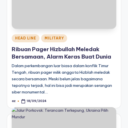
Posted
HEAD LINE
MILITARY
in
Ribuan Pager Hizbullah Meledak
Bersamaan, Alarm Keras Buat Dunia
Dalam perkembangan luar biasa dalam konflik Timur
Tengah, ribuan pager milik anggota Hizblah meledak
secara bersamaan. Meski belum jelas bagaimana
tepatnya terjadi, hal ini bisa jadi merupakan serangan
siber monumental.…
az
18/09/2024
Posted
by