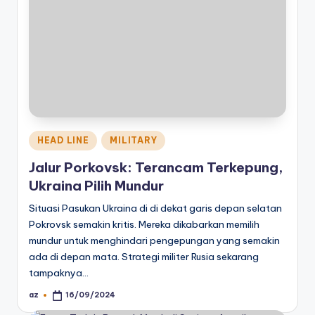
Posted
HEAD LINE
MILITARY
in
Jalur Porkovsk: Terancam Terkepung,
Ukraina Pilih Mundur
Situasi Pasukan Ukraina di di dekat garis depan selatan
Pokrovsk semakin kritis. Mereka dikabarkan memilih
mundur untuk menghindari pengepungan yang semakin
ada di depan mata. Strategi militer Rusia sekarang
tampaknya…
az
16/09/2024
Posted
by