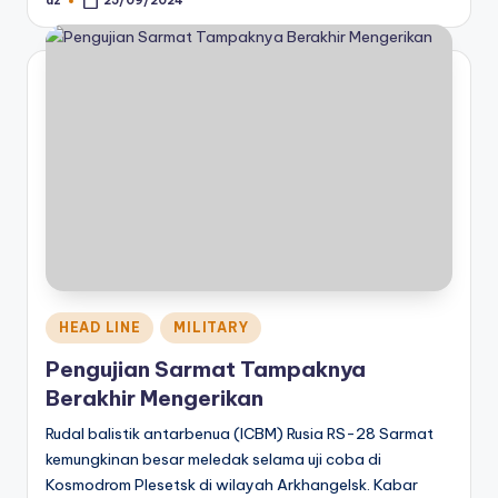
az
25/09/2024
Posted
by
Posted
HEAD LINE
MILITARY
in
Pengujian Sarmat Tampaknya
Berakhir Mengerikan
Rudal balistik antarbenua (ICBM) Rusia RS-28 Sarmat
kemungkinan besar meledak selama uji coba di
Kosmodrom Plesetsk di wilayah Arkhangelsk. Kabar