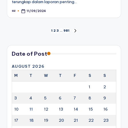
terungkap dalam laporan penting…
az
11/09/2024
Posted
by
Posts
1
2
3
…
981
NEXT
PAGE
pagination
Date of Post
AUGUST 2026
M
T
W
T
F
S
S
1
2
3
4
5
6
7
8
9
10
11
12
13
14
15
16
17
18
19
20
21
22
23