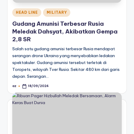
Posted
HEAD LINE
MILITARY
in
Gudang Amunisi Terbesar Rusia
Meledak Dahsyat, Akibatkan Gempa
2,8 SR
Salah satu gudang amunisi terbesar Rusia mendapat
serangan drone Ukraina yang menyebabkan ledakan
spektakuler. Gudang amunisi tersebut terletak di
Toropets, wilayah Tver Rusia. Sekitar 480 km dari garis
depan. Serangan…
az
18/09/2024
Posted
by