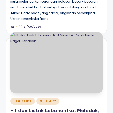
mulai melancarkan serangan balasan besar-besaran
untuk merebut kembali wilayah yang hilang di oblast
Kursk. Pada saat yang sama, angkatan bersenjata
Ukraina membuka front…
az
21/09/2024
Posted
by
Posted
HEAD LINE
MILITARY
in
HT dan Listrik Lebanon Ikut Meledak,