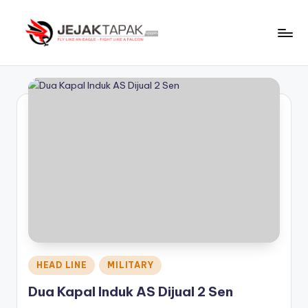
Skip
to
J
Fly
content
Like
e
An
j
Eagle
-
a
Fight
k
Like
t
A
Falcon
a
p
a
k
Posted
HEAD LINE
MILITARY
in
Dua Kapal Induk AS Dijual 2 Sen