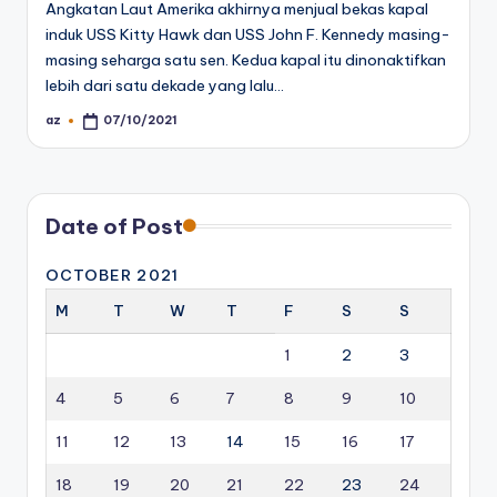
Angkatan Laut Amerika akhirnya menjual bekas kapal
induk USS Kitty Hawk dan USS John F. Kennedy masing-
masing seharga satu sen. Kedua kapal itu dinonaktifkan
lebih dari satu dekade yang lalu…
az
07/10/2021
Posted
by
Date of Post
OCTOBER 2021
M
T
W
T
F
S
S
1
2
3
4
5
6
7
8
9
10
11
12
13
14
15
16
17
18
19
20
21
22
23
24