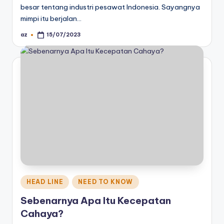
besar tentang industri pesawat Indonesia. Sayangnya
mimpi itu berjalan…
az
15/07/2023
Posted
by
Posted
HEAD LINE
NEED TO KNOW
in
Sebenarnya Apa Itu Kecepatan
Cahaya?