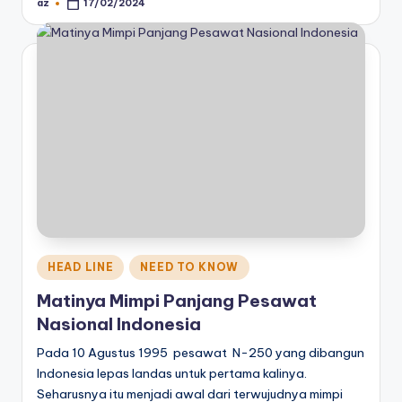
az
17/02/2024
Posted
by
Posted
HEAD LINE
NEED TO KNOW
in
Matinya Mimpi Panjang Pesawat
Nasional Indonesia
Pada 10 Agustus 1995 pesawat N-250 yang dibangun
Indonesia lepas landas untuk pertama kalinya.
Seharusnya itu menjadi awal dari terwujudnya mimpi