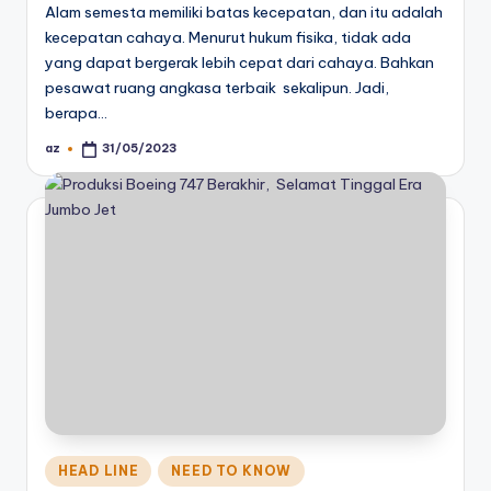
Alam semesta memiliki batas kecepatan, dan itu adalah
kecepatan cahaya. Menurut hukum fisika, tidak ada
yang dapat bergerak lebih cepat dari cahaya. Bahkan
pesawat ruang angkasa terbaik sekalipun. Jadi,
berapa…
az
31/05/2023
Posted
by
Posted
HEAD LINE
NEED TO KNOW