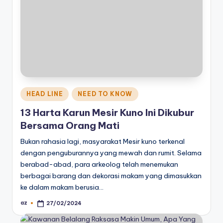
Posted
HEAD LINE
NEED TO KNOW
in
13 Harta Karun Mesir Kuno Ini Dikubur
Bersama Orang Mati
Bukan rahasia lagi, masyarakat Mesir kuno terkenal
dengan penguburannya yang mewah dan rumit. Selama
berabad-abad, para arkeolog telah menemukan
berbagai barang dan dekorasi makam yang dimasukkan
ke dalam makam berusia…
az
27/02/2024
Posted
by