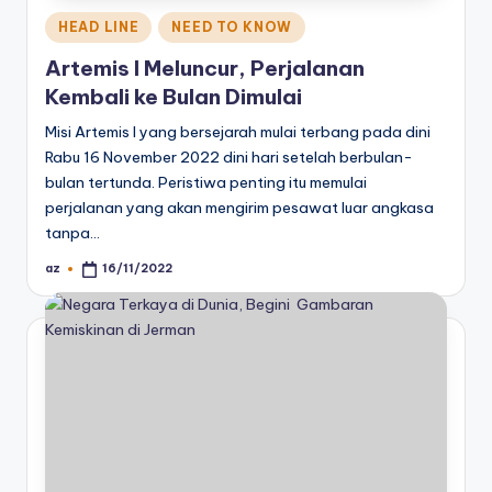
Posted
HEAD LINE
NEED TO KNOW
in
Artemis I Meluncur, Perjalanan
Kembali ke Bulan Dimulai
Misi Artemis I yang bersejarah mulai terbang pada dini
Rabu 16 November 2022 dini hari setelah berbulan-
bulan tertunda. Peristiwa penting itu memulai
perjalanan yang akan mengirim pesawat luar angkasa
tanpa…
az
16/11/2022
Posted
by