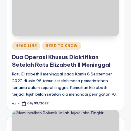
Posted
HEAD LINE
NEED TO KNOW
in
Dua Operasi Khusus Diaktifkan
Setelah Ratu Elizabeth II Meninggal
Ratu Elizabeth II meninggal pada Kamis 8 September
2022 di usia 96 tahun setelah masa pemerintahan
terlama dalam sejarah Inggris. Kematian Elizabeth
terjadi tujuh bulan setelah dia menandai peringatan 70…
az
09/09/2022
Posted
by