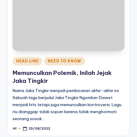
Posted
HEAD LINE
NEED TO KNOW
in
Memunculkan Polemik, Inilah Jejak
Jaka Tingkir
Nama Jaka Tingkir menjadi pembicaran akhir-akhir ini.
Sebuah lagu berjudul Jaka Tingkir Ngomber Dawet
menjadi hits tetapi juga memunculkan kontroversi. Lagu
itu dianggap tidak sopan karena tidak menghormati
seorang sosok…
az
29/08/2022
Posted
by