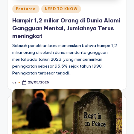
Posted
Featured
NEED TO KNOW
in
Hampir 1,2 miliar Orang di Dunia Alami
Gangguan Mental, Jumlahnya Terus
meningkat
Sebuah penelitian baru menemukan bahwa hampir 1,2
miliar orang di seluruh dunia menderita gangguan
mental pada tahun 2023, yang mencerminkan
peningkatan sebesar 95,5% sejak tahun 1990 .
Peningkatan terbesar terjadi…
az
25/05/2026
Posted
by