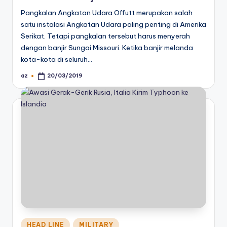
Pangkalan Angkatan Udara Offutt merupakan salah
satu instalasi Angkatan Udara paling penting di Amerika
Serikat. Tetapi pangkalan tersebut harus menyerah
dengan banjir Sungai Missouri. Ketika banjir melanda
kota-kota di seluruh…
az
20/03/2019
Posted
by
Posted
HEAD LINE
MILITARY