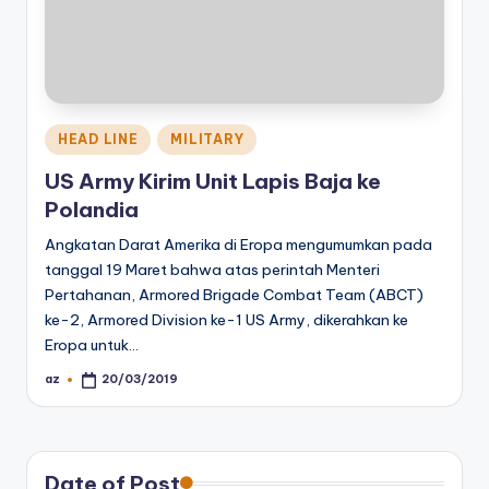
Posted
HEAD LINE
MILITARY
in
US Army Kirim Unit Lapis Baja ke
Polandia
Angkatan Darat Amerika di Eropa mengumumkan pada
tanggal 19 Maret bahwa atas perintah Menteri
Pertahanan, Armored Brigade Combat Team (ABCT)
ke-2, Armored Division ke-1 US Army, dikerahkan ke
Eropa untuk…
az
20/03/2019
Posted
by
Date of Post