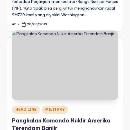
terhadap Perjanjian Intermediate-Range Nuclear Forces
(INF). "Kita tidak bisa pergi untuk menghancurkan rudal
9M729 kami yang diyakini Washington…
az
20/03/2019
Posted
by
Posted
HEAD LINE
MILITARY
in
Pangkalan Komando Nuklir Amerika
Terendam Banjir