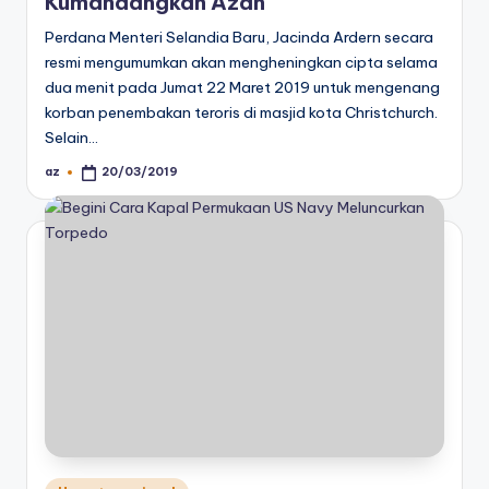
Kumandangkan Azan
Perdana Menteri Selandia Baru, Jacinda Ardern secara
resmi mengumumkan akan mengheningkan cipta selama
dua menit pada Jumat 22 Maret 2019 untuk mengenang
korban penembakan teroris di masjid kota Christchurch.
Selain…
az
20/03/2019
Posted
by