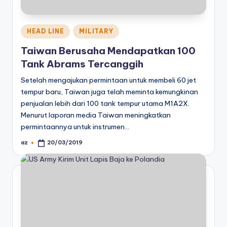
Posted
HEAD LINE
MILITARY
in
Taiwan Berusaha Mendapatkan 100
Tank Abrams Tercanggih
Setelah mengajukan permintaan untuk membeli 60 jet
tempur baru, Taiwan juga telah meminta kemungkinan
penjualan lebih dari 100 tank tempur utama M1A2X.
Menurut laporan media Taiwan meningkatkan
permintaannya untuk instrumen…
az
20/03/2019
Posted
by