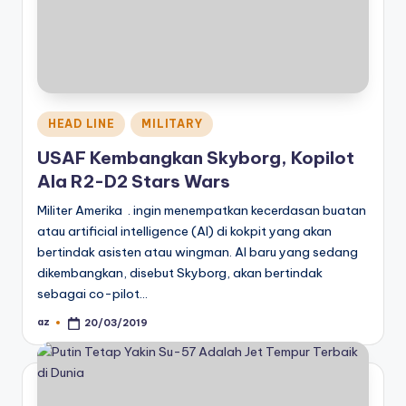
Posted
HEAD LINE
MILITARY
in
USAF Kembangkan Skyborg, Kopilot
Ala R2-D2 Stars Wars
Militer Amerika . ingin menempatkan kecerdasan buatan
atau artificial intelligence (AI) di kokpit yang akan
bertindak asisten atau wingman. AI baru yang sedang
dikembangkan, disebut Skyborg, akan bertindak
sebagai co-pilot…
az
20/03/2019
Posted
by