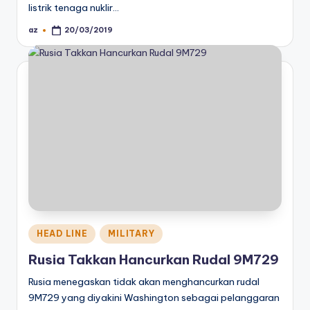
listrik tenaga nuklir…
az
20/03/2019
Posted
by
Posted
HEAD LINE
MILITARY
in
Rusia Takkan Hancurkan Rudal 9M729
Rusia menegaskan tidak akan menghancurkan rudal
9M729 yang diyakini Washington sebagai pelanggaran