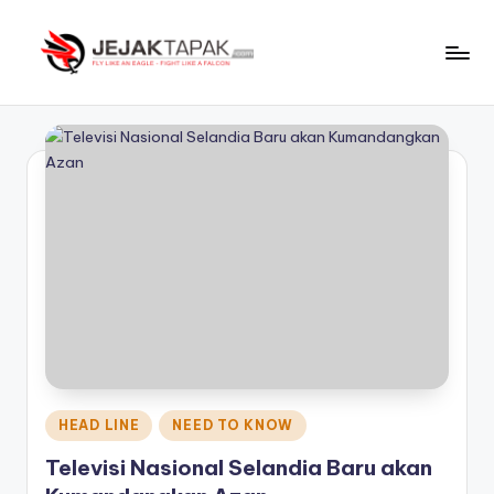
Skip
to
J
Fly
content
Like
e
An
j
Eagle
-
a
Fight
k
Like
t
A
Falcon
a
p
a
k
Posted
HEAD LINE
NEED TO KNOW
in
Televisi Nasional Selandia Baru akan