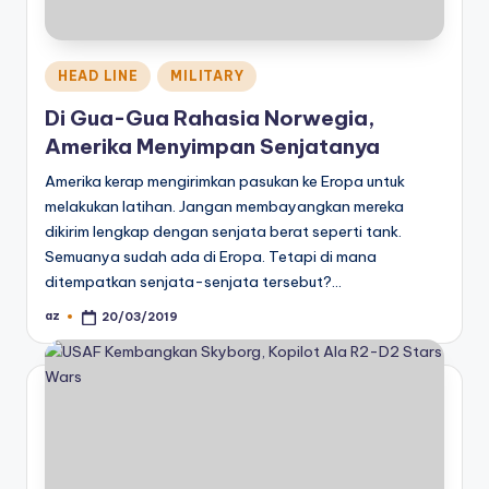
Posted
HEAD LINE
MILITARY
in
Di Gua-Gua Rahasia Norwegia,
Amerika Menyimpan Senjatanya
Amerika kerap mengirimkan pasukan ke Eropa untuk
melakukan latihan. Jangan membayangkan mereka
dikirim lengkap dengan senjata berat seperti tank.
Semuanya sudah ada di Eropa. Tetapi di mana
ditempatkan senjata-senjata tersebut?…
az
20/03/2019
Posted
by