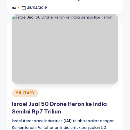
az
28/02/2019
Posted
by
Posted
MILITARY
in
Israel Jual 50 Drone Heron ke India
Senilai Rp7 Triliun
Israel Aerospace Industries (IAI) telah sepakat dengan
Kementerian Pertahanan India untuk penjualan 50