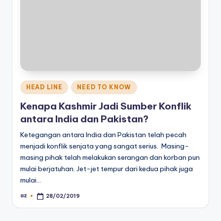
Posted
HEAD LINE
NEED TO KNOW
in
Kenapa Kashmir Jadi Sumber Konflik
antara India dan Pakistan?
Ketegangan antara India dan Pakistan telah pecah
menjadi konflik senjata yang sangat serius. Masing-
masing pihak telah melakukan serangan dan korban pun
mulai berjatuhan. Jet-jet tempur dari kedua pihak juga
mulai…
az
28/02/2019
Posted
by