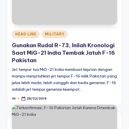
Posted
HEAD LINE
MILITARY
in
Gunakan Rudal R-73, Inilah Kronologi
Saat MiG-21 India Tembak Jatuh F-16
Pakistan
Jet tempur tua MiG-21 India membuat kejutan dengan
mampu menjatuhkan jet tempur F-16 milik Pakistan yang
jelas lebih muda, lebih canggih dan beda generasi. F-16
adalah jet tempur generasi keempat…
az
28/02/2019
Posted
by