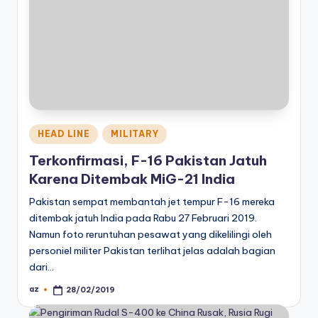
Posted
HEAD LINE
MILITARY
in
Terkonfirmasi, F-16 Pakistan Jatuh
Karena Ditembak MiG-21 India
Pakistan sempat membantah jet tempur F-16 mereka
ditembak jatuh India pada Rabu 27 Februari 2019.
Namun foto reruntuhan pesawat yang dikelilingi oleh
personiel militer Pakistan terlihat jelas adalah bagian
dari…
az
28/02/2019
Posted
by