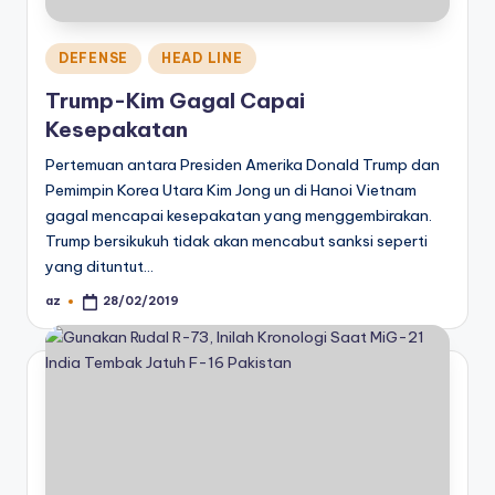
Posted
DEFENSE
HEAD LINE
in
Trump-Kim Gagal Capai
Kesepakatan
Pertemuan antara Presiden Amerika Donald Trump dan
Pemimpin Korea Utara Kim Jong un di Hanoi Vietnam
gagal mencapai kesepakatan yang menggembirakan.
Trump bersikukuh tidak akan mencabut sanksi seperti
yang dituntut…
az
28/02/2019
Posted
by