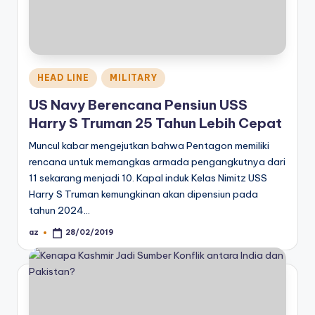
Posted
HEAD LINE
MILITARY
in
US Navy Berencana Pensiun USS
Harry S Truman 25 Tahun Lebih Cepat
Muncul kabar mengejutkan bahwa Pentagon memiliki
rencana untuk memangkas armada pengangkutnya dari
11 sekarang menjadi 10. Kapal induk Kelas Nimitz USS
Harry S Truman kemungkinan akan dipensiun pada
tahun 2024…
az
28/02/2019
Posted
by