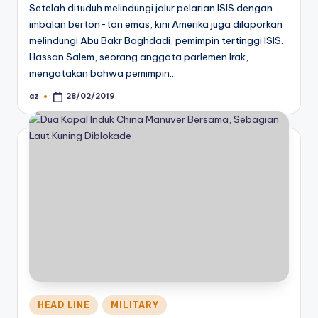
Setelah dituduh melindungi jalur pelarian ISIS dengan
imbalan berton-ton emas, kini Amerika juga dilaporkan
melindungi Abu Bakr Baghdadi, pemimpin tertinggi ISIS.
Hassan Salem, seorang anggota parlemen Irak,
mengatakan bahwa pemimpin…
az
28/02/2019
Posted
by
Posted
HEAD LINE
MILITARY