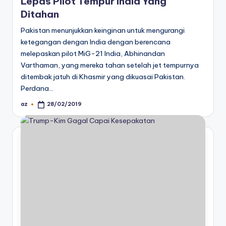
Lepas Pilot Tempur India Yang
Ditahan
Pakistan menunjukkan keinginan untuk mengurangi
ketegangan dengan India dengan berencana
melepaskan pilot MiG-21 India, Abhinandan
Varthaman, yang mereka tahan setelah jet tempurnya
ditembak jatuh di Khasmir yang dikuasai Pakistan.
Perdana…
az
28/02/2019
Posted
by