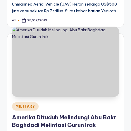
Unmanned Aerial Vehicle (UAV) Heron seharga US$500
juta atau sekitar Rp 7 triliun. Surat kabar harian Yedioth…
az
28/02/2019
Posted
by
Posted
MILITARY
in
Amerika Dituduh Melindungi Abu Bakr
Baghdadi Melintasi Gurun Irak