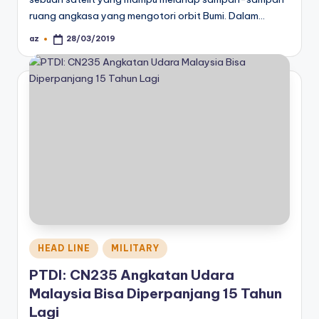
ruang angkasa yang mengotori orbit Bumi. Dalam…
az
28/03/2019
Posted
by
Posted
HEAD LINE
MILITARY
in
PTDI: CN235 Angkatan Udara
Malaysia Bisa Diperpanjang 15 Tahun
Lagi