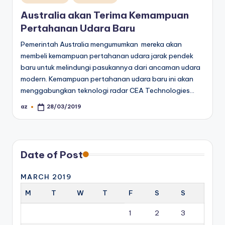
in
Australia akan Terima Kemampuan
Pertahanan Udara Baru
Pemerintah Australia mengumumkan mereka akan
membeli kemampuan pertahanan udara jarak pendek
baru untuk melindungi pasukannya dari ancaman udara
modern. Kemampuan pertahanan udara baru ini akan
menggabungkan teknologi radar CEA Technologies…
az
28/03/2019
Posted
by
Date of Post
MARCH 2019
M
T
W
T
F
S
S
1
2
3