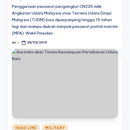
Penggunaan pesawat pengangkut CN235 milik
Angkatan Udara Malaysia atau Tentera Udara Diraja
Malaysia (TUDM) bisa diperpanjang hingga 15 tahun
lagi dan mampu diubah menjadi pesawat patroli maritim
(MPA). Wakil Presiden…
az
28/03/2019
Posted
by
Posted
HEAD LINE
MILITARY