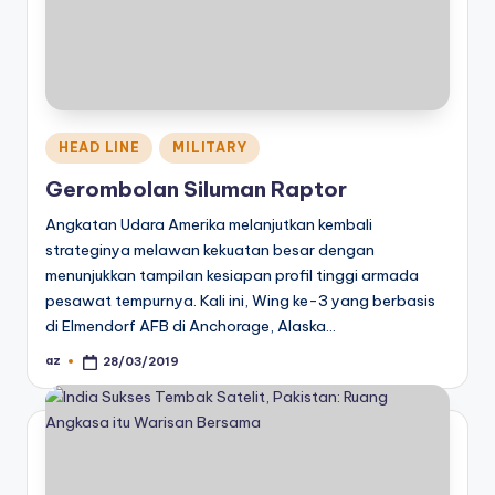
Posted
HEAD LINE
MILITARY
in
Gerombolan Siluman Raptor
Angkatan Udara Amerika melanjutkan kembali
strateginya melawan kekuatan besar dengan
menunjukkan tampilan kesiapan profil tinggi armada
pesawat tempurnya. Kali ini, Wing ke-3 yang berbasis
di Elmendorf AFB di Anchorage, Alaska…
az
28/03/2019
Posted
by