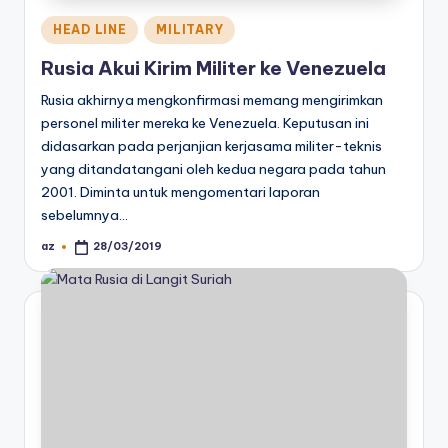
Posted
HEAD LINE
MILITARY
in
Rusia Akui Kirim Militer ke Venezuela
Rusia akhirnya mengkonfirmasi memang mengirimkan
personel militer mereka ke Venezuela. Keputusan ini
didasarkan pada perjanjian kerjasama militer-teknis
yang ditandatangani oleh kedua negara pada tahun
2001. Diminta untuk mengomentari laporan
sebelumnya…
az
28/03/2019
Posted
by