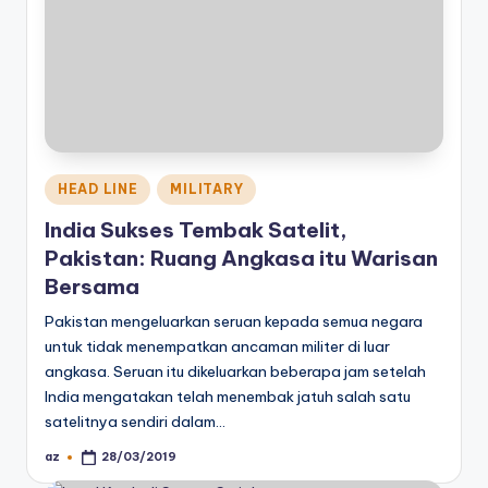
Posted
HEAD LINE
MILITARY
in
India Sukses Tembak Satelit,
Pakistan: Ruang Angkasa itu Warisan
Bersama
Pakistan mengeluarkan seruan kepada semua negara
untuk tidak menempatkan ancaman militer di luar
angkasa. Seruan itu dikeluarkan beberapa jam setelah
India mengatakan telah menembak jatuh salah satu
satelitnya sendiri dalam…
az
28/03/2019
Posted
by