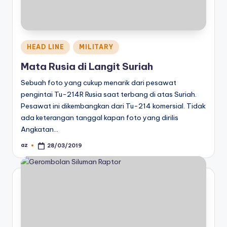
Posted
HEAD LINE
MILITARY
in
Mata Rusia di Langit Suriah
Sebuah foto yang cukup menarik dari pesawat
pengintai Tu-214R Rusia saat terbang di atas Suriah.
Pesawat ini dikembangkan dari Tu-214 komersial. Tidak
ada keterangan tanggal kapan foto yang dirilis
Angkatan…
az
28/03/2019
Posted
by