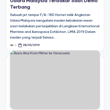
Udara Malaysia Terbakar Saat Demo
Terbang
Sebuah jet tempur F/A-18D Hornet milik Angkatan
Udara Malaysia mengalami insiden kebakaran mesin
saat melakukan pertunjukkkan di Langkawi International
Maritime and Aerospace Exhibition, LIMA 2019 Dalam
insiden yang terjadi Selasa…
az
28/03/2019
Posted
by