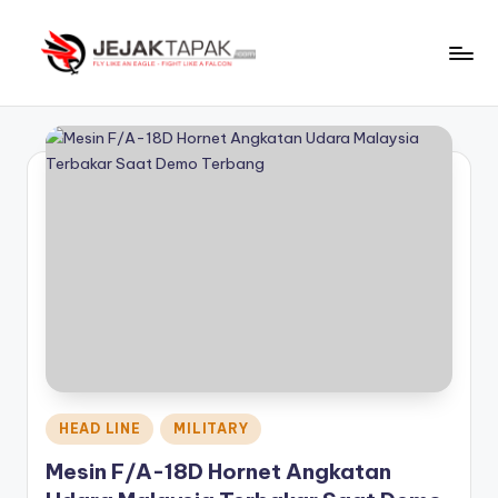
Skip
to
J
Fly
content
Like
e
An
j
Eagle
-
a
Fight
k
Like
t
A
Falcon
a
p
a
k
Posted
HEAD LINE
MILITARY
in
Mesin F/A-18D Hornet Angkatan