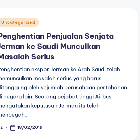
Posted
Uncategorized
n
Penghentian Penjualan Senjata
Jerman ke Saudi Munculkan
Masalah Serius
Penghentian ekspor Jerman ke Arab Saudi telah
memunculkan masalah serius yang harus
ditanggung oleh sejumlah perusahaan pertahanan
di negara lain. Seorang pejabat tinggi Airbus
mengatakan keputusan Jerman itu telah
mencegah…
18/02/2019
az
osted
y