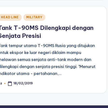
Posted
HEAD LINE
MILITARY
n
Tank T-90MS Dilengkapi dengan
Senjata Presisi
Tank tempur utama T-90MS Rusia yang ditujukan
untuk ekspor ke luar negeri diklaim mampu
melawan semua senjata anti-tank modern dan
dilengkapi dengan senjata presisi tinggi. "Menurut
indikator utama - pertahanan,…
18/02/2019
az
osted
y