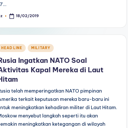
17…
18/02/2019
az
osted
y
Posted
HEAD LINE
MILITARY
n
Rusia Ingatkan NATO Soal
Aktivitas Kapal Mereka di Laut
Hitam
Rusia telah memperingatkan NATO pimpinan
Amerika terkait keputusan mereka baru-baru ini
untuk meningkatkan kehadiran militer di Laut Hitam.
Moskow menyebut langkah seperti itu akan
semakin meningkatkan ketegangan di wilayah