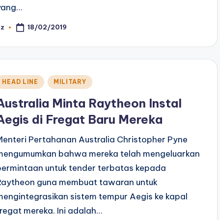
yang…
18/02/2019
az
osted
y
Posted
HEAD LINE
MILITARY
n
Australia Minta Raytheon Instal
Aegis di Fregat Baru Mereka
Menteri Pertahanan Australia Christopher Pyne
mengumumkan bahwa mereka telah mengeluarkan
permintaan untuk tender terbatas kepada
Raytheon guna membuat tawaran untuk
mengintegrasikan sistem tempur Aegis ke kapal
fregat mereka. Ini adalah…