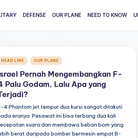
LITARY
DEFENSE
OUR PLANE
NEED TO KNOW
U
Posted
HEAD LINE
OUR PLANE
n
Israel Pernah Mengembangkan F-
4 Palu Godam, Lalu Apa yang
Terjadi?
F-4 Phantom jet tempur dua kursi sangat ditakuti
pada eranya. Pesawat ini bisa terbang dua kali
kecepatan suara dan membawa beban bom yang
lebih berat daripada bomber bermesin empat B-