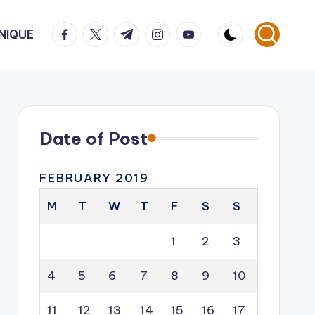
facebook.com
twitter.com
t.me
instagram.com
youtube.com
NIQUE
Date of Post
FEBRUARY 2019
M
T
W
T
F
S
S
1
2
3
4
5
6
7
8
9
10
11
12
13
14
15
16
17