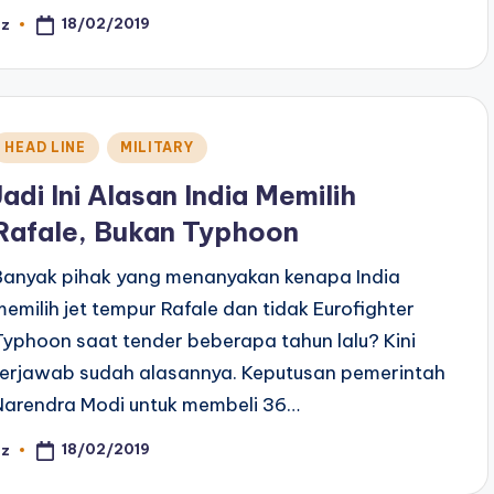
18/02/2019
az
osted
y
Posted
HEAD LINE
MILITARY
n
Jadi Ini Alasan India Memilih
Rafale, Bukan Typhoon
Banyak pihak yang menanyakan kenapa India
memilih jet tempur Rafale dan tidak Eurofighter
Typhoon saat tender beberapa tahun lalu? Kini
terjawab sudah alasannya. Keputusan pemerintah
Narendra Modi untuk membeli 36…
18/02/2019
az
osted
y