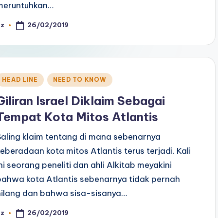
meruntuhkan…
26/02/2019
az
osted
y
Posted
HEAD LINE
NEED TO KNOW
n
Giliran Israel Diklaim Sebagai
Tempat Kota Mitos Atlantis
Saling klaim tentang di mana sebenarnya
keberadaan kota mitos Atlantis terus terjadi. Kali
ini seorang peneliti dan ahli Alkitab meyakini
bahwa kota Atlantis sebenarnya tidak pernah
hilang dan bahwa sisa-sisanya…
26/02/2019
az
osted