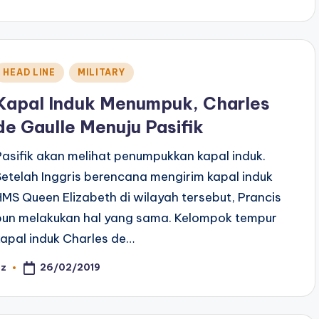
y
Posted
HEAD LINE
MILITARY
n
Kapal Induk Menumpuk, Charles
de Gaulle Menuju Pasifik
Pasifik akan melihat penumpukkan kapal induk.
Setelah Inggris berencana mengirim kapal induk
HMS Queen Elizabeth di wilayah tersebut, Prancis
pun melakukan hal yang sama. Kelompok tempur
kapal induk Charles de…
26/02/2019
az
osted
y