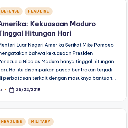
Posted
DEFENSE
HEAD LINE
n
Amerika: Kekuasaan Maduro
Tinggal Hitungan Hari
Menteri Luar Negeri Amerika Serikat Mike Pompeo
mengatakan bahwa kekuasaan Presiden
Venezuela Nicolas Maduro hanya tinggal hitungan
hari. Hal itu disampaikan pasca bentrokan terjadi
di perbatasan terkait dengan masuknya bantuan…
26/02/2019
az
osted
y
Posted
HEAD LINE
MILITARY