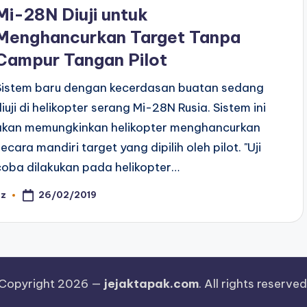
n
Mi-28N Diuji untuk
Menghancurkan Target Tanpa
Campur Tangan Pilot
Sistem baru dengan kecerdasan buatan sedang
diuji di helikopter serang Mi-28N Rusia. Sistem ini
akan memungkinkan helikopter menghancurkan
secara mandiri target yang dipilih oleh pilot. "Uji
coba dilakukan pada helikopter…
26/02/2019
az
osted
y
Copyright 2026 —
jejaktapak.com
. All rights reserved