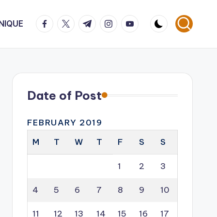
facebook.com
twitter.com
t.me
instagram.com
youtube.com
NIQUE
Date of Post
FEBRUARY 2019
M
T
W
T
F
S
S
1
2
3
4
5
6
7
8
9
10
11
12
13
14
15
16
17