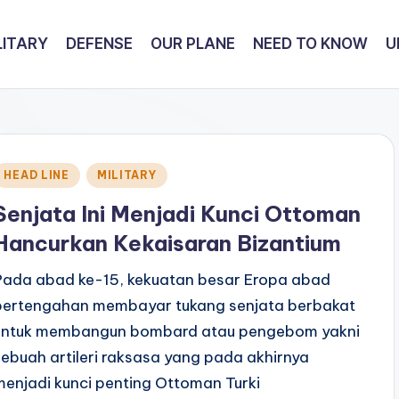
LITARY
DEFENSE
OUR PLANE
NEED TO KNOW
U
Posted
HEAD LINE
MILITARY
n
Senjata Ini Menjadi Kunci Ottoman
Hancurkan Kekaisaran Bizantium
Pada abad ke-15, kekuatan besar Eropa abad
pertengahan membayar tukang senjata berbakat
untuk membangun bombard atau pengebom yakni
sebuah artileri raksasa yang pada akhirnya
menjadi kunci penting Ottoman Turki