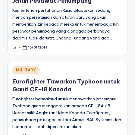
Jatuh Pesawat Penumpang
Kementerian pertahanan Rusia dilaporkan sedang
mencari persetujuan dari aturan baru yang akan
memberikan izin kepada mereka untuk menembak jatuh
pesawat penumpang yang dianggap berbahaya
dalam situasi darurat. Undang-undang yang ada…
az
15/01/2019
Posted
by
Posted
MILITARY
in
Eurofighter Tawarkan Typhoon untuk
Ganti CF-18 Kanada
Eurofighter bermaksud untuk menawarkan jet tempur
Typhoon guna menggantikan armada CF-18A / B
Hornet milik Angkatan Udara Kanada. Eurofighter,
perusahaan patungan antara Airbus, BAE Systems dan
Leonardo, sudah diperkirakan akan…