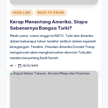
Posted
HEAD LINE
NEED TO KNOW
in
Kerap Menentang Amerika, Siapa
Sebenarnya Bangsa Turki?
Meski sama-sama anggota NATO, Turki dan Amerika
dalam beberapa tahun terakhir terlibat dalam sejumlah
ketegangan. Terakhir, Presiden Amerika Donald Trump
mengancam akan menghancurkan ekonomi Turki jika
mereka menyerang Kurdi Suriah…
az
15/01/2019
Posted
by