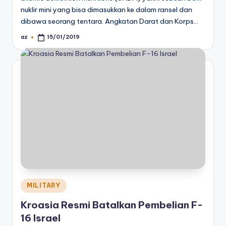
nuklir mini yang bisa dimasukkan ke dalam ransel dan
dibawa seorang tentara. Angkatan Darat dan Korps…
az
15/01/2019
Posted
by
Posted
MILITARY
in
Kroasia Resmi Batalkan Pembelian F-
16 Israel