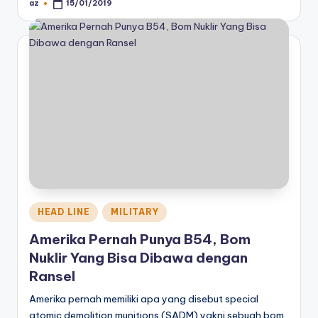
az
15/01/2019
Posted
by
Posted
HEAD LINE
MILITARY
in
Amerika Pernah Punya B54, Bom
Nuklir Yang Bisa Dibawa dengan
Ransel
Amerika pernah memiliki apa yang disebut special
atomic demolition munitions (SADM) yakni sebuah bom