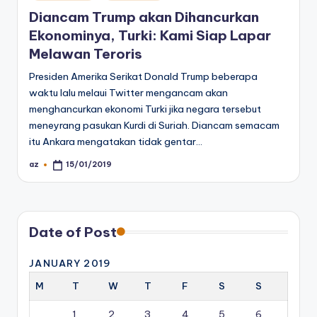
in
Diancam Trump akan Dihancurkan
Ekonominya, Turki: Kami Siap Lapar
Melawan Teroris
Presiden Amerika Serikat Donald Trump beberapa
waktu lalu melaui Twitter mengancam akan
menghancurkan ekonomi Turki jika negara tersebut
meneyrang pasukan Kurdi di Suriah. Diancam semacam
itu Ankara mengatakan tidak gentar…
az
15/01/2019
Posted
by
Date of Post
JANUARY 2019
M
T
W
T
F
S
S
1
2
3
4
5
6