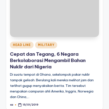
Posted
HEAD LINE
MILITARY
in
Cepat dan Tegang, 6 Negara
Berkolaborasi Mengambil Bahan
Nuklir dari Nigeria
Di suatu tempat di Ghana, sekelompok pakar nuklir
tampak gelisah. Berulang kali mereka melihat jam dan
terlihat gugup menyaksikan berita. Tim tersebut
merupakan campuran ahli Amerika, Inggris, Norwegia
dan China,…
az
15/01/2019
Posted
by