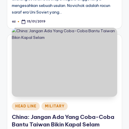
mengesahkan sebuah usulan. Novichok adalah racun
saraf era Uni Soviet yang…
az
15/01/2019
Posted
by
Posted
HEAD LINE
MILITARY
in
China: Jangan Ada Yang Coba-Coba
Bantu Taiwan Bikin Kapal Selam