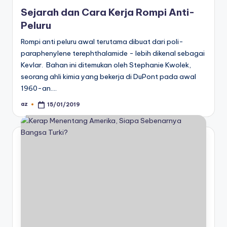
in
Sejarah dan Cara Kerja Rompi Anti-
Peluru
Rompi anti peluru awal terutama dibuat dari poli-
paraphenylene terephthalamide - lebih dikenal sebagai
Kevlar. Bahan ini ditemukan oleh Stephanie Kwolek,
seorang ahli kimia yang bekerja di DuPont pada awal
1960-an.…
az
15/01/2019
Posted
by