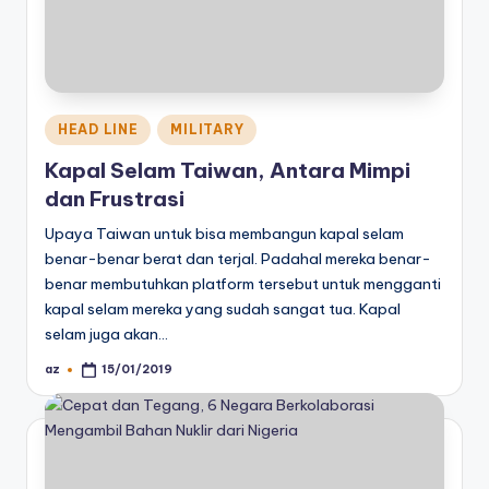
Posted
HEAD LINE
MILITARY
in
Kapal Selam Taiwan, Antara Mimpi
dan Frustrasi
Upaya Taiwan untuk bisa membangun kapal selam
benar-benar berat dan terjal. Padahal mereka benar-
benar membutuhkan platform tersebut untuk mengganti
kapal selam mereka yang sudah sangat tua. Kapal
selam juga akan…
az
15/01/2019
Posted
by