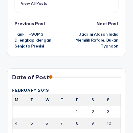
View All Posts
Post
Previous Post
Next Post
Tank T-90MS
Jadi Ini Alasan India
navigation
Dilengkapi dengan
Memilih Rafale, Bukan
Senjata Presisi
Typhoon
Date of Post
FEBRUARY 2019
M
T
W
T
F
S
S
1
2
3
4
5
6
7
8
9
10