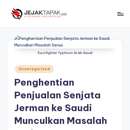
Skip
to
J
Fly
content
Like
e
An
j
Eagle
-
a
Eurofighter Typhoon Arab Saudi
Fight
k
Like
Posted
Uncategorized
t
A
in
Falcon
Penghentian
a
p
Penjualan Senjata
a
Jerman ke Saudi
k
Munculkan Masalah