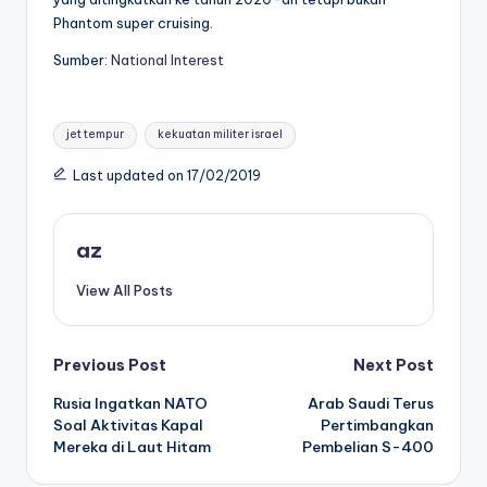
Phantom super cruising.
Sumber:
National Interest
Tags:
jet tempur
kekuatan militer israel
Last updated on 17/02/2019
az
View All Posts
Post
Previous Post
Next Post
Rusia Ingatkan NATO
Arab Saudi Terus
navigation
Soal Aktivitas Kapal
Pertimbangkan
Mereka di Laut Hitam
Pembelian S-400