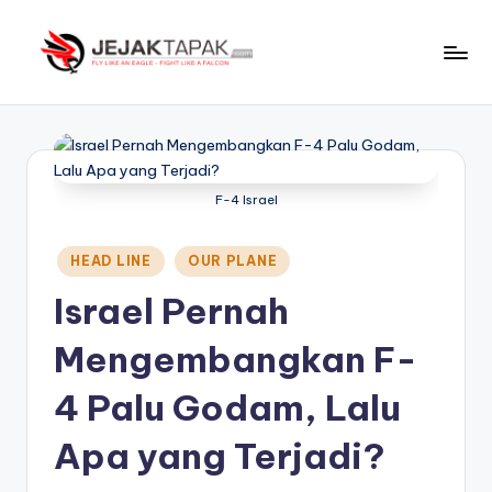
Skip
to
J
Fly
content
Like
e
An
j
Eagle
-
a
F-4 Israel
Fight
k
Like
Posted
HEAD LINE
OUR PLANE
t
A
in
Falcon
Israel Pernah
a
p
Mengembangkan F-
a
4 Palu Godam, Lalu
k
Apa yang Terjadi?