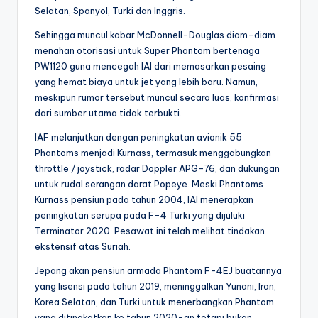
Selatan, Spanyol, Turki dan Inggris.
Sehingga muncul kabar McDonnell-Douglas diam-diam
menahan otorisasi untuk Super Phantom bertenaga
PW1120 guna mencegah IAI dari memasarkan pesaing
yang hemat biaya untuk jet yang lebih baru. Namun,
meskipun rumor tersebut muncul secara luas, konfirmasi
dari sumber utama tidak terbukti.
IAF melanjutkan dengan peningkatan avionik 55
Phantoms menjadi Kurnass, termasuk menggabungkan
throttle / joystick, radar Doppler APG-76, dan dukungan
untuk rudal serangan darat Popeye. Meski Phantoms
Kurnass pensiun pada tahun 2004, IAI menerapkan
peningkatan serupa pada F-4 Turki yang dijuluki
Terminator 2020. Pesawat ini telah melihat tindakan
ekstensif atas Suriah.
Jepang akan pensiun armada Phantom F-4EJ buatannya
yang lisensi pada tahun 2019, meninggalkan Yunani, Iran,
Korea Selatan, dan Turki untuk menerbangkan Phantom
yang ditingkatkan ke tahun 2020-an tetapi bukan