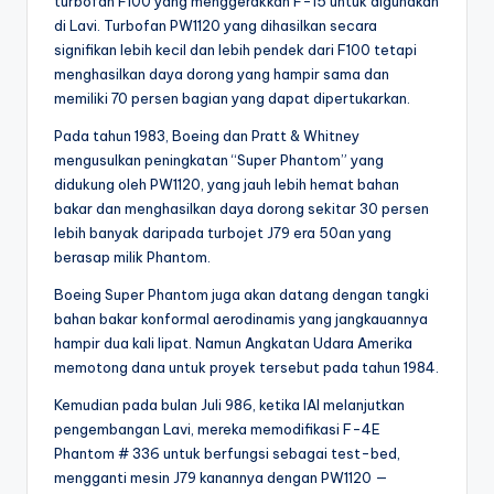
turbofan F100 yang menggerakkan F-15 untuk digunakan
di Lavi. Turbofan PW1120 yang dihasilkan secara
signifikan lebih kecil dan lebih pendek dari F100 tetapi
menghasilkan daya dorong yang hampir sama dan
memiliki 70 persen bagian yang dapat dipertukarkan.
Pada tahun 1983, Boeing dan Pratt & Whitney
mengusulkan peningkatan “Super Phantom” yang
didukung oleh PW1120, yang jauh lebih hemat bahan
bakar dan menghasilkan daya dorong sekitar 30 persen
lebih banyak daripada turbojet J79 era 50an yang
berasap milik Phantom.
Boeing Super Phantom juga akan datang dengan tangki
bahan bakar konformal aerodinamis yang jangkauannya
hampir dua kali lipat. Namun Angkatan Udara Amerika
memotong dana untuk proyek tersebut pada tahun 1984.
Kemudian pada bulan Juli 986, ketika IAI melanjutkan
pengembangan Lavi, mereka memodifikasi F-4E
Phantom # 336 untuk berfungsi sebagai test-bed,
mengganti mesin J79 kanannya dengan PW1120 —