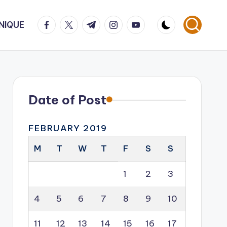
facebook.com
twitter.com
t.me
instagram.com
youtube.com
NIQUE
Date of Post
FEBRUARY 2019
M
T
W
T
F
S
S
1
2
3
4
5
6
7
8
9
10
11
12
13
14
15
16
17