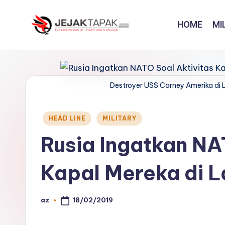
HOME
MI
Skip
to
J
Fly
content
Like
e
An
j
Destroyer USS Carney Amerika di
Eagle
-
a
Fight
Posted
HEAD LINE
MILITARY
k
in
Like
Rusia Ingatkan NA
A
t
Falcon
Kapal Mereka di L
a
p
18/02/2019
az
Posted
a
by