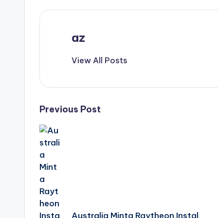
az
View All Posts
Post
Previous Post
navigation
Australia Minta Raytheon Instal