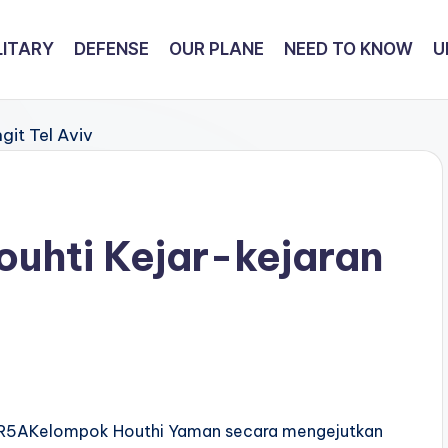
LITARY
DEFENSE
OUR PLANE
NEED TO KNOW
U
ouhti Kejar-kejaran
R5AKelompok Houthi Yaman secara mengejutkan