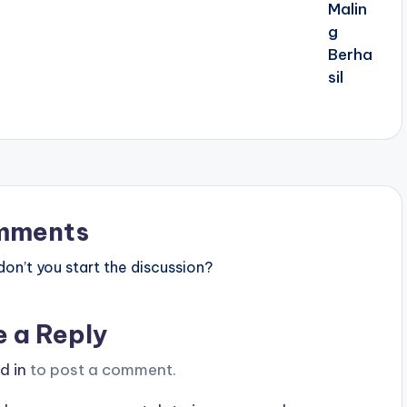
mments
n’t you start the discussion?
e a Reply
d in
to post a comment.