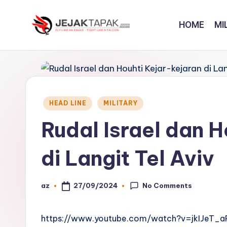
HOME
MI
Skip
to
J
Fly
content
Like
e
An
j
Eagle
Posted
-
HEAD LINE
MILITARY
a
in
Fight
Rudal Israel dan H
k
Like
A
t
di Langit Tel Aviv
Falcon
a
No Comments
27/09/2024
az
Posted
p
by
a
https://www.youtube.com/watch?v=jkIJeT_a