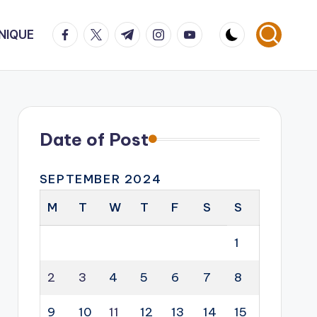
facebook.com
twitter.com
t.me
instagram.com
youtube.com
NIQUE
Date of Post
SEPTEMBER 2024
M
T
W
T
F
S
S
1
2
3
4
5
6
7
8
9
10
11
12
13
14
15