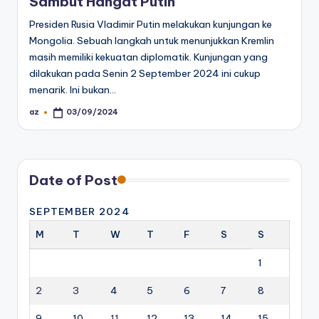
Sambut Hangat Putin
Presiden Rusia Vladimir Putin melakukan kunjungan ke
Mongolia. Sebuah langkah untuk menunjukkan Kremlin
masih memiliki kekuatan diplomatik. Kunjungan yang
dilakukan pada Senin 2 September 2024 ini cukup
menarik. Ini bukan…
az
03/09/2024
Posted
by
Date of Post
SEPTEMBER 2024
M
T
W
T
F
S
S
1
2
3
4
5
6
7
8
9
10
11
12
13
14
15