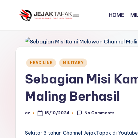
HOME
MI
Skip
to
J
Fly
content
Like
e
An
j
Eagle
Posted
-
HEAD LINE
MILITARY
a
in
Fight
Sebagian Misi Ka
k
Like
A
t
Maling Berhasil
Falcon
a
No Comments
15/10/2024
az
Posted
p
by
a
Sekitar 3 tahun Channel JejakTapak di Youtube