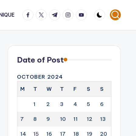
facebook.com
twitter.com
t.me
instagram.com
youtube.com
NIQUE
Date of Post
OCTOBER 2024
M
T
W
T
F
S
S
1
2
3
4
5
6
7
8
9
10
11
12
13
14
15
16
17
18
19
20