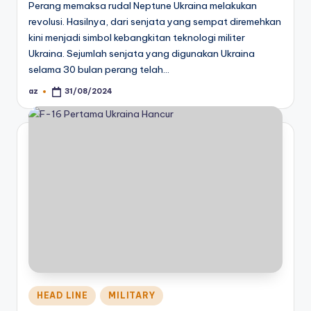
Perang memaksa rudal Neptune Ukraina melakukan
revolusi. Hasilnya, dari senjata yang sempat diremehkan
kini menjadi simbol kebangkitan teknologi militer
Ukraina. Sejumlah senjata yang digunakan Ukraina
selama 30 bulan perang telah…
az
31/08/2024
Posted
by
Posted
HEAD LINE
MILITARY
in