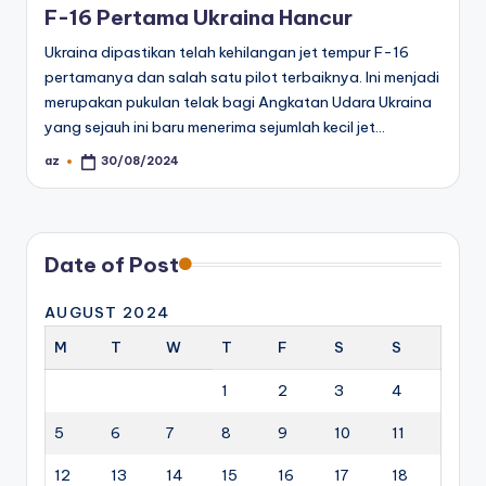
F-16 Pertama Ukraina Hancur
Ukraina dipastikan telah kehilangan jet tempur F-16
pertamanya dan salah satu pilot terbaiknya. Ini menjadi
merupakan pukulan telak bagi Angkatan Udara Ukraina
yang sejauh ini baru menerima sejumlah kecil jet…
az
30/08/2024
Posted
by
Date of Post
AUGUST 2024
M
T
W
T
F
S
S
1
2
3
4
5
6
7
8
9
10
11
12
13
14
15
16
17
18