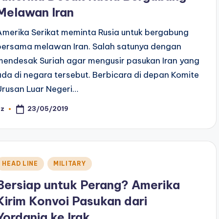
Melawan Iran
Amerika Serikat meminta Rusia untuk bergabung
bersama melawan Iran. Salah satunya dengan
mendesak Suriah agar mengusir pasukan Iran yang
ada di negara tersebut. Berbicara di depan Komite
Urusan Luar Negeri…
23/05/2019
az
osted
y
Posted
HEAD LINE
MILITARY
n
Bersiap untuk Perang? Amerika
Kirim Konvoi Pasukan dari
Yordania ke Irak