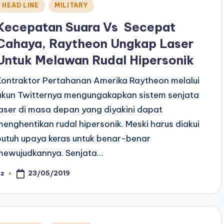
Posted
HEAD LINE
MILITARY
n
Kecepatan Suara Vs Secepat
Cahaya, Raytheon Ungkap Laser
Untuk Melawan Rudal Hipersonik
Kontraktor Pertahanan Amerika Raytheon melalui
akun Twitternya mengungakapkan sistem senjata
laser di masa depan yang diyakini dapat
menghentikan rudal hipersonik. Meski harus diakui
butuh upaya keras untuk benar-benar
mewujudkannya. Senjata…
23/05/2019
az
osted
y