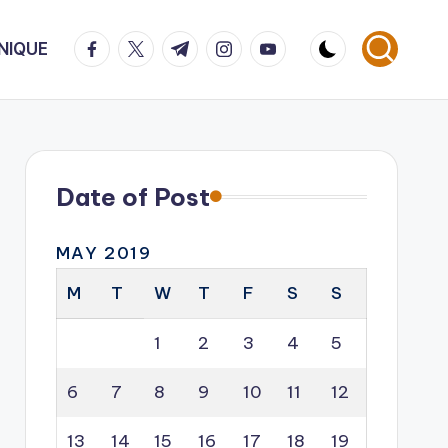
facebook.com
twitter.com
t.me
instagram.com
youtube.com
NIQUE
Date of Post
MAY 2019
M
T
W
T
F
S
S
1
2
3
4
5
6
7
8
9
10
11
12
13
14
15
16
17
18
19