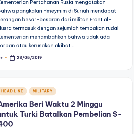
Kementerian Pertahanan Rusia mengatakan
bahwa pangkalan Hmeymim di Suriah mendapat
serangan besar-besaran dari militan Front al-
Nusra termasuk dengan sejumlah tembakan rudal.
Kementerian menambahkan bahwa tidak ada
korban atau kerusakan akibat…
23/05/2019
az
osted
y
Posted
HEAD LINE
MILITARY
n
Amerika Beri Waktu 2 Minggu
untuk Turki Batalkan Pembelian S-
400