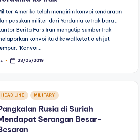
Militer Amerika telah mengirim konvoi kendaraan
dan pasukan militer dari Yordania ke Irak barat.
Kantor Berita Fars Iran mengutip sumber Irak
melaporkan konvoi itu dikawal ketat oleh jet
tempur. "Konvoi…
23/05/2019
az
osted
y
Posted
HEAD LINE
MILITARY
n
Pangkalan Rusia di Suriah
Mendapat Serangan Besar-
Besaran