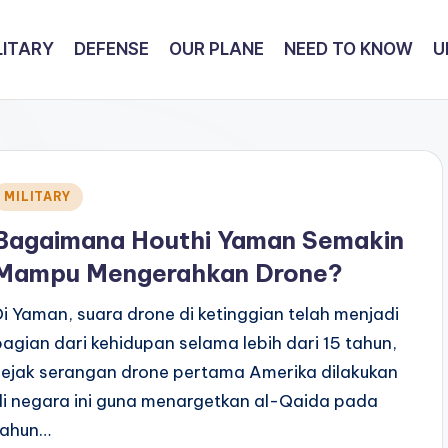
LITARY
DEFENSE
OUR PLANE
NEED TO KNOW
U
Posted
MILITARY
n
Bagaimana Houthi Yaman Semakin
Mampu Mengerahkan Drone?
Di Yaman, suara drone di ketinggian telah menjadi
bagian dari kehidupan selama lebih dari 15 tahun,
sejak serangan drone pertama Amerika dilakukan
di negara ini guna menargetkan al-Qaida pada
tahun…