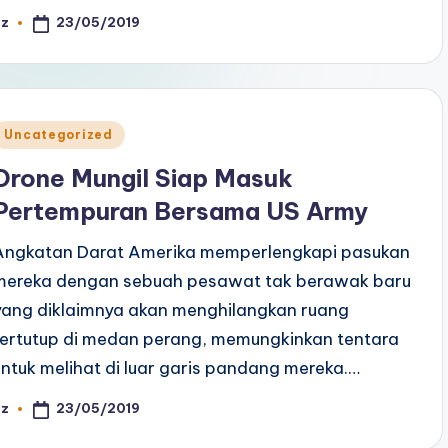
23/05/2019
az
osted
y
Posted
Uncategorized
n
Drone Mungil Siap Masuk
Pertempuran Bersama US Army
Angkatan Darat Amerika memperlengkapi pasukan
mereka dengan sebuah pesawat tak berawak baru
yang diklaimnya akan menghilangkan ruang
tertutup di medan perang, memungkinkan tentara
untuk melihat di luar garis pandang mereka.…
23/05/2019
az
osted
y