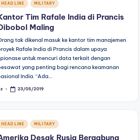
Posted
HEAD LINE
MILITARY
n
Kantor Tim Rafale India di Prancis
Dibobol Maling
Orang tak dikenal masuk ke kantor tim manajemen
proyek Rafale India di Prancis dalam upaya
spionase untuk mencuri data terkait dengan
pesawat yang penting bagi rencana keamanan
nasional India. “Ada…
23/05/2019
az
osted
y
Posted
HEAD LINE
MILITARY
n
Amerika Desak Rusia Bergabung