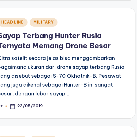
Posted
HEAD LINE
MILITARY
n
Sayap Terbang Hunter Rusia
Ternyata Memang Drone Besar
Citra satelit secara jelas bisa menggambarkan
bagaimana ukuran dari drone sayap terbang Rusia
yang disebut sebagai S-70 Okhotnik-B. Pesawat
yang juga dikenal sebagai Hunter-B ini sangat
besar, dengan lebar sayap…
23/05/2019
az
osted
y