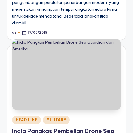
pengembangan peralatan penerbangan modern, yang
menentukan kemampuan tempur angkatan udara Rusia
untuk dekade mendatang. Beberapa langkah juga
diambil…
az
17/05/2019
Posted
by
Posted
HEAD LINE
MILITARY
in
India Pangkas Pembelian Drone Sea