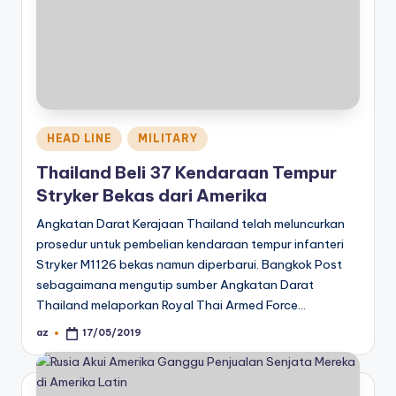
Posted
HEAD LINE
MILITARY
in
Thailand Beli 37 Kendaraan Tempur
Stryker Bekas dari Amerika
Angkatan Darat Kerajaan Thailand telah meluncurkan
prosedur untuk pembelian kendaraan tempur infanteri
Stryker M1126 bekas namun diperbarui. Bangkok Post
sebagaimana mengutip sumber Angkatan Darat
Thailand melaporkan Royal Thai Armed Force…
az
17/05/2019
Posted
by