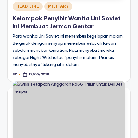
Posted
HEAD LINE
MILITARY
in
Kelompok Penyihir Wanita Uni Soviet
Ini Membuat Jerman Gentar
Para wanita Uni Soviet ini menembus kegelapan malam.
Bergerak dengan senyap menembus wilayah lawan
sebelum menebar kematian. Nazi menyebut mereka
sebagai Night Witchatau ‘penyihir malam', Prancis
menyebutnya ‘tukang sihir dalam…
az
17/05/2019
Posted
by