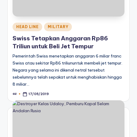
Posted
HEAD LINE
MILITARY
in
Swiss Tetapkan Anggaran Rp86
Triliun untuk Beli Jet Tempur
Pemerintah Swiss menetapkan anggaran 6 miliar franc
Swiss atau sekitar Rp86 triliununtuk membeli jet tempur.
Negara yang selama ini dikenal netral tersebut
sebelumnya telah sepakat untuk menghabiskan hingga
8 miliar…
az
17/05/2019
Posted
by