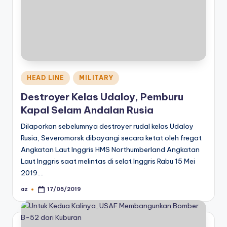
Posted
HEAD LINE
MILITARY
in
Destroyer Kelas Udaloy, Pemburu
Kapal Selam Andalan Rusia
Dilaporkan sebelumnya destroyer rudal kelas Udaloy
Rusia, Severomorsk dibayangi secara ketat oleh fregat
Angkatan Laut Inggris HMS Northumberland Angkatan
Laut Inggris saat melintas di selat Inggris Rabu 15 Mei
2019.…
az
17/05/2019
Posted
by