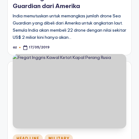
Guardian dari Amerika
India memutuskan untuk memangkas jumlah drone Sea
Guardian yang dibeli dari Amerika untuk angkatan laut.
Semula India akan membeli 22 drone dengan nilai sekitar
US$ 2 miliar kini hanya akan…
az
17/05/2019
Posted
by
Posted
HEAD LINE
MILITARY