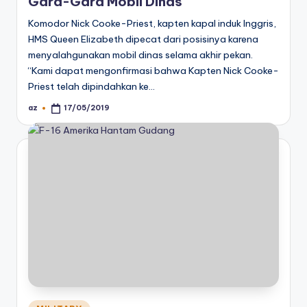
Gara-Gara Mobil Dinas
Komodor Nick Cooke-Priest, kapten kapal induk Inggris,
HMS Queen Elizabeth dipecat dari posisinya karena
menyalahgunakan mobil dinas selama akhir pekan.
“Kami dapat mengonfirmasi bahwa Kapten Nick Cooke-
Priest telah dipindahkan ke…
az
17/05/2019
Posted
by