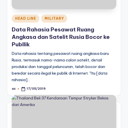
Posted
HEAD LINE
MILITARY
in
Data Rahasia Pesawat Ruang
Angkasa dan Satelit Rusia Bocor ke
Publlik
Data rahasia tentang pesawat ruang angkasa baru
Rusia, termasuk nama-nama calon satelit, detail
produksi dan tanggal peluncuran, telah bocor dan
beredar secara ilegal ke publik di Internet. "Itu [data
rahasia]…
az
17/05/2019
Posted
by