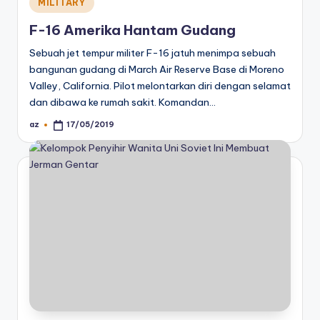
Posted
MILITARY
in
F-16 Amerika Hantam Gudang
Sebuah jet tempur militer F-16 jatuh menimpa sebuah
bangunan gudang di March Air Reserve Base di Moreno
Valley, California. Pilot melontarkan diri dengan selamat
dan dibawa ke rumah sakit. Komandan…
az
17/05/2019
Posted
by