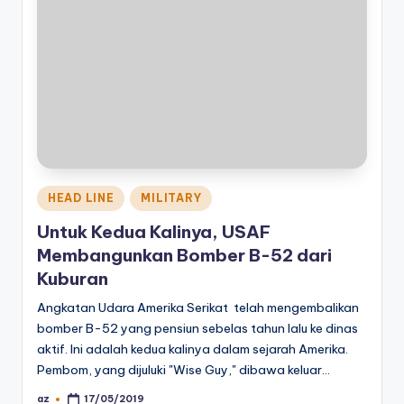
Posted
HEAD LINE
MILITARY
in
Untuk Kedua Kalinya, USAF
Membangunkan Bomber B-52 dari
Kuburan
Angkatan Udara Amerika Serikat telah mengembalikan
bomber B-52 yang pensiun sebelas tahun lalu ke dinas
aktif. Ini adalah kedua kalinya dalam sejarah Amerika.
Pembom, yang dijuluki "Wise Guy," dibawa keluar…
az
17/05/2019
Posted