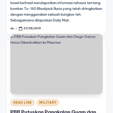
Israel berhasil mendapatkan informasi rahasia tentang
bomber Tu-160 Blackjack Rusia yang telah ditingkatkan
dengan menggunakan sebuah bungkus teh.
Sebagaimana dilaporkan Daily Mail…
az
27/05/2019
Posted
by
Posted
HEAD LINE
MILITARY
in
PBB Putuskan Pangkalan Guam dan