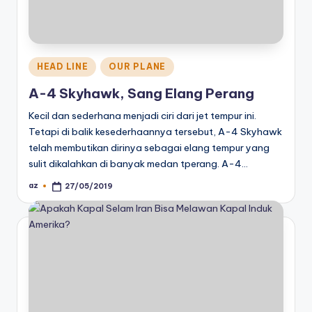
Posted
HEAD LINE
OUR PLANE
in
A-4 Skyhawk, Sang Elang Perang
Kecil dan sederhana menjadi ciri dari jet tempur ini.
Tetapi di balik kesederhaannya tersebut, A-4 Skyhawk
telah membutikan dirinya sebagai elang tempur yang
sulit dikalahkan di banyak medan tperang. A-4…
az
27/05/2019
Posted
by