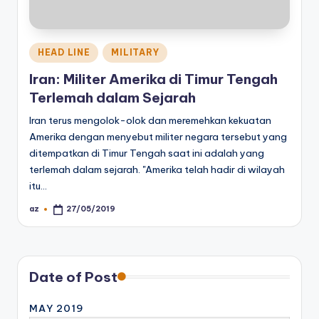
Posted
HEAD LINE
MILITARY
in
Iran: Militer Amerika di Timur Tengah
Terlemah dalam Sejarah
Iran terus mengolok-olok dan meremehkan kekuatan
Amerika dengan menyebut militer negara tersebut yang
ditempatkan di Timur Tengah saat ini adalah yang
terlemah dalam sejarah. "Amerika telah hadir di wilayah
itu…
az
27/05/2019
Posted
by
Date of Post
MAY 2019