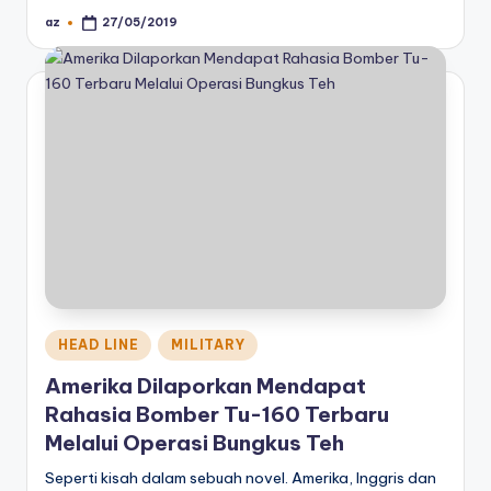
az
27/05/2019
Posted
by
Posted
HEAD LINE
MILITARY
in
Amerika Dilaporkan Mendapat
Rahasia Bomber Tu-160 Terbaru
Melalui Operasi Bungkus Teh
Seperti kisah dalam sebuah novel. Amerika, Inggris dan