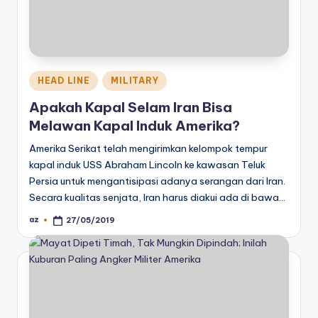
Posted
HEAD LINE
MILITARY
in
Apakah Kapal Selam Iran Bisa
Melawan Kapal Induk Amerika?
Amerika Serikat telah mengirimkan kelompok tempur
kapal induk USS Abraham Lincoln ke kawasan Teluk
Persia untuk mengantisipasi adanya serangan dari Iran.
Secara kualitas senjata, Iran harus diakui ada di bawa…
az
27/05/2019
Posted
by