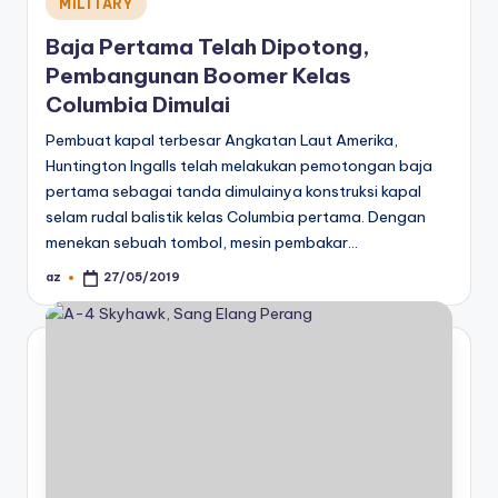
Posted
MILITARY
in
Baja Pertama Telah Dipotong,
Pembangunan Boomer Kelas
Columbia Dimulai
Pembuat kapal terbesar Angkatan Laut Amerika,
Huntington Ingalls telah melakukan pemotongan baja
pertama sebagai tanda dimulainya konstruksi kapal
selam rudal balistik kelas Columbia pertama. Dengan
menekan sebuah tombol, mesin pembakar…
az
27/05/2019
Posted
by