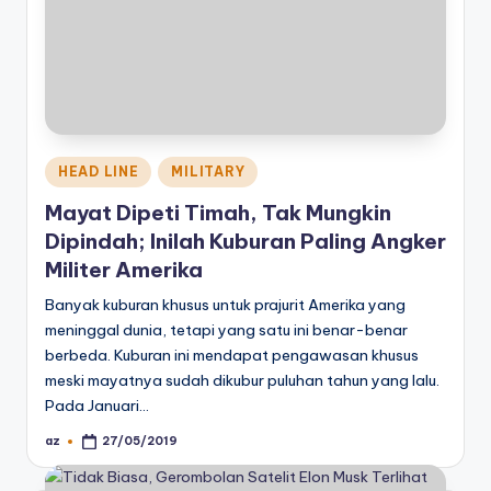
Posted
HEAD LINE
MILITARY
in
Mayat Dipeti Timah, Tak Mungkin
Dipindah; Inilah Kuburan Paling Angker
Militer Amerika
Banyak kuburan khusus untuk prajurit Amerika yang
meninggal dunia, tetapi yang satu ini benar-benar
berbeda. Kuburan ini mendapat pengawasan khusus
meski mayatnya sudah dikubur puluhan tahun yang lalu.
Pada Januari…
az
27/05/2019
Posted
by