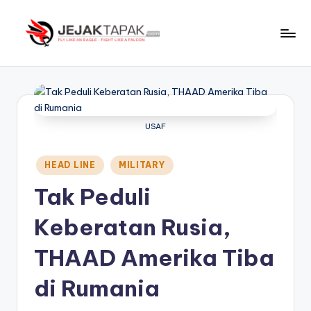
Skip
to
J
Fly
content
Like
e
An
j
Eagle
-
a
USAF
Fight
k
Like
Posted
HEAD LINE
MILITARY
t
A
in
Falcon
Tak Peduli
a
p
Keberatan Rusia,
a
THAAD Amerika Tiba
k
di Rumania