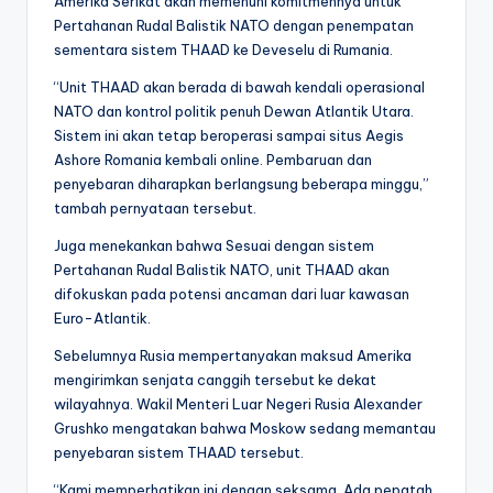
Amerika Serikat akan memenuhi komitmennya untuk
Pertahanan Rudal Balistik NATO dengan penempatan
sementara sistem THAAD ke Deveselu di Rumania.
“Unit THAAD akan berada di bawah kendali operasional
NATO dan kontrol politik penuh Dewan Atlantik Utara.
Sistem ini akan tetap beroperasi sampai situs Aegis
Ashore Romania kembali online. Pembaruan dan
penyebaran diharapkan berlangsung beberapa minggu,”
tambah pernyataan tersebut.
Juga menekankan bahwa Sesuai dengan sistem
Pertahanan Rudal Balistik NATO, unit THAAD akan
difokuskan pada potensi ancaman dari luar kawasan
Euro-Atlantik.
Sebelumnya Rusia mempertanyakan maksud Amerika
mengirimkan senjata canggih tersebut ke dekat
wilayahnya. Wakil Menteri Luar Negeri Rusia Alexander
Grushko mengatakan bahwa Moskow sedang memantau
penyebaran sistem THAAD tersebut.
“Kami memperhatikan ini dengan seksama. Ada pepatah