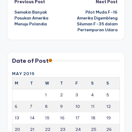
Post
Previous Post
Next Post
Semakin Banyak
Pilot Muda F-16
navigation
Pasukan Amerika
Amerika Digembleng
Menuju Polandia
Siluman F-35 dalam
Pertempuran Udara
Date of Post
MAY 2019
M
T
W
T
F
S
S
1
2
3
4
5
6
7
8
9
10
11
12
13
14
15
16
17
18
19
20
21
22
23
24
25
26