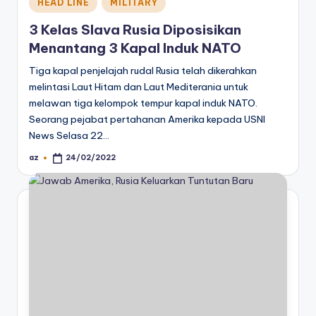
Posted
HEAD LINE
MILITARY
in
3 Kelas Slava Rusia Diposisikan
Menantang 3 Kapal Induk NATO
Tiga kapal penjelajah rudal Rusia telah dikerahkan
melintasi Laut Hitam dan Laut Mediterania untuk
melawan tiga kelompok tempur kapal induk NATO.
Seorang pejabat pertahanan Amerika kepada USNI
News Selasa 22…
az
24/02/2022
Posted
by