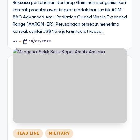
Raksasa pertahanan Northrop Grumman mengumumkan
kontrak produksi awal tingkat rendah baru untuk AGM-
88G Advanced Anti-Radiation Guided Missile Extended
Range (AARGM-ER). Perusahaan tersebut menerima
kontrak senilai US$45,6 juta untuk lot kedua…
az
10/02/2022
Posted
by
Posted
HEAD LINE
MILITARY
in