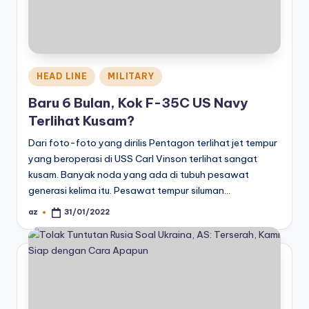
Posted
HEAD LINE
MILITARY
in
Baru 6 Bulan, Kok F-35C US Navy
Terlihat Kusam?
Dari foto-foto yang dirilis Pentagon terlihat jet tempur
yang beroperasi di USS Carl Vinson terlihat sangat
kusam. Banyak noda yang ada di tubuh pesawat
generasi kelima itu. Pesawat tempur siluman…
az
31/01/2022
Posted
by