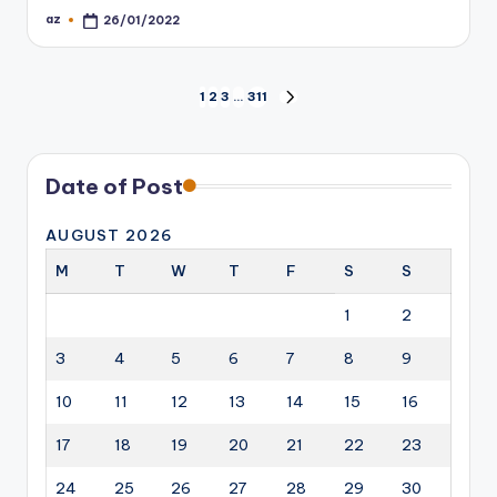
az
26/01/2022
Posted
by
Posts
1
2
3
…
311
NEXT
PAGE
pagination
Date of Post
AUGUST 2026
M
T
W
T
F
S
S
1
2
3
4
5
6
7
8
9
10
11
12
13
14
15
16
17
18
19
20
21
22
23
24
25
26
27
28
29
30