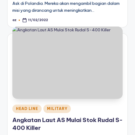
Ask di Polandia. Mereka akan mengambil bagian dalam
misi yang dirancang untuk meningkatkan…
az
11/02/2022
Posted
by
Posted
HEAD LINE
MILITARY
in
Angkatan Laut AS Mulai Stok Rudal S-
400 Killer