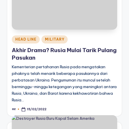
Posted
HEAD LINE
MILITARY
in
Akhir Drama? Rusia Mulai Tarik Pulang
Pasukan
Kementerian pertahanan Rusia pada mengatakan
pihaknya telah menarik beberapa pasukannya dari
perbatasan Ukraina. Pengumuman itu muncul setelah
berminggu-minggu ketegangan yang meningkat antara
Rusia, Ukraina, dan Barat karena kekhawatiran bahwa
Rusia…
az
15/02/2022
Posted
by