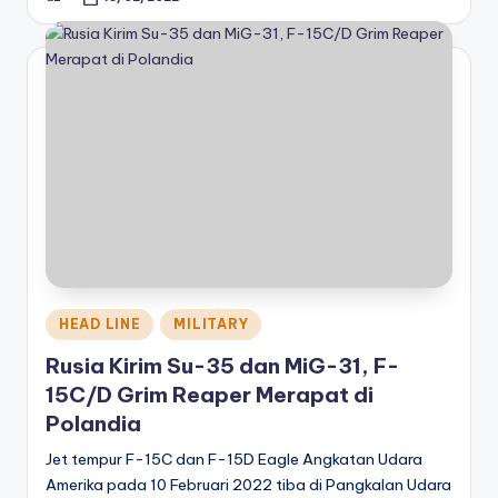
Posted
by
Posted
HEAD LINE
MILITARY
in
Rusia Kirim Su-35 dan MiG-31, F-
15C/D Grim Reaper Merapat di
Polandia
Jet tempur F-15C dan F-15D Eagle Angkatan Udara
Amerika pada 10 Februari 2022 tiba di Pangkalan Udara