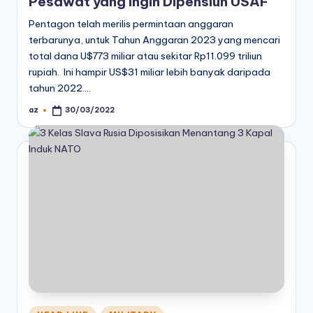
Pesawat yang Ingin Dipensiun USAF
Pentagon telah merilis permintaan anggaran
terbarunya, untuk Tahun Anggaran 2023 yang mencari
total dana U$773 miliar atau sekitar Rp11.099 triliun
rupiah. Ini hampir US$31 miliar lebih banyak daripada
tahun 2022.…
az
30/03/2022
Posted
by