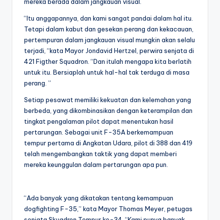
mereka berada dalam jangkauan visual.
“Itu anggapannya, dan kami sangat pandai dalam hal itu.
Tetapi dalam kabut dan gesekan perang dan kekacauan,
pertempuran dalam jangkauan visual mungkin akan selalu
terjadi, “kata Mayor Jondavid Hertzel, perwira senjata di
421 Figther Squadron. “Dan itulah mengapa kita berlatih
untuk itu. Bersiaplah untuk hal-hal tak terduga di masa
perang. ”
Setiap pesawat memiliki kekuatan dan kelemahan yang
berbeda, yang dikombinasikan dengan keterampilan dan
tingkat pengalaman pilot dapat menentukan hasil
pertarungan. Sebagai unit F-35A berkemampuan
tempur pertama di Angkatan Udara, pilot di 388 dan 419
telah mengembangkan taktik yang dapat memberi
mereka keunggulan dalam pertarungan apa pun.
“Ada banyak yang dikatakan tentang kemampuan
dogfighting F-35,” kata Mayor Thomas Meyer, petugas
senjata Skuadron Tempur ke-34. “Kami punya banyak