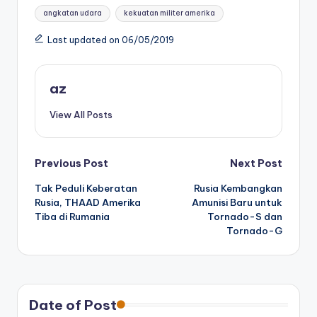
Tags:
angkatan udara
kekuatan militer amerika
Last updated on 06/05/2019
az
View All Posts
Post
Previous Post
Next Post
Tak Peduli Keberatan
Rusia Kembangkan
navigation
Rusia, THAAD Amerika
Amunisi Baru untuk
Tiba di Rumania
Tornado-S dan
Tornado-G
Date of Post