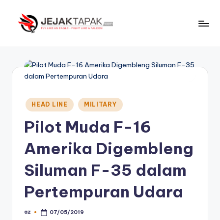
Skip
to
J
Fly
content
Like
e
An
j
Eagle
-
a
Fight
Posted
k
HEAD LINE
MILITARY
Like
in
t
A
Pilot Muda F-16
Falcon
a
Amerika Digembleng
p
Siluman F-35 dalam
a
k
Pertempuran Udara
az
07/05/2019
Posted