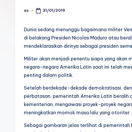
k
31/01/2019
az
Posted
by
Dunia sedang menunggu bagaimana militer Vene
di belakang Presiden Nicolas Maduro atau bera
mendeklarasikan dirinya sebagai presiden semen
Militer akan menjadi penentu siapa yang akan
negara-negara Amerika Latin saat ini telah m
penting dalam politik.
Setelah berdekade-dekade demokratisasi, deng
perbatasan, pemerintah Amerika Latin berali
kementerian, mengawasi proyek-proyek negara d
meningkatkan momok masa lalu yang otoriter.
Sebagai gambaran jelas terlihat di pemerintah 