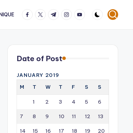
facebook.com
twitter.com
t.me
instagram.com
youtube.com
NIQUE
Date of Post
JANUARY 2019
M
T
W
T
F
S
S
1
2
3
4
5
6
7
8
9
10
11
12
13
14
15
16
17
18
19
20