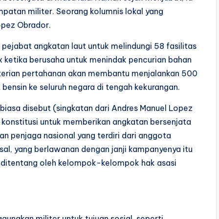
atan militer. Seorang kolumnis lokal yang
opez Obrador.
 pejabat angkatan laut untuk melindungi 58 fasilitas
ex ketika berusaha untuk menindak pencurian bahan
nterian pertahanan akan membantu menjalankan 500
 bensin ke seluruh negara di tengah kekurangan.
i biasa disebut (singkatan dari Andres Manuel Lopez
konstitusi untuk memberikan angkatan bersenjata
n penjaga nasional yang terdiri dari anggota
posal, yang berlawanan dengan janji kampanyenya itu
un ditentang oleh kelompok-kelompok hak asasi
gunakan militer untuk tujuan sosial, seperti