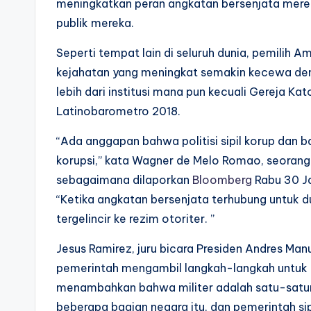
meningkatkan peran angkatan bersenjata mere
publik mereka.
Seperti tempat lain di seluruh dunia, pemilih 
kejahatan yang meningkat semakin kecewa den
lebih dari institusi mana pun kecuali Gereja Ka
Latinobarometro 2018.
“Ada anggapan bahwa politisi sipil korup dan 
korupsi,” kata Wagner de Melo Romao, seorang p
sebagaimana dilaporkan
Bloomberg
Rabu 30 Ja
“Ketika angkatan bersenjata terhubung untuk du
tergelincir ke rezim otoriter. ”
Jesus Ramirez, juru bicara Presiden Andres Ma
pemerintah mengambil langkah-langkah untuk m
menambahkan bahwa militer adalah satu-satu
beberapa bagian negara itu, dan pemerintah s