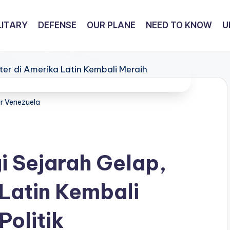
LITARY
DEFENSE
OUR PLANE
NEED TO KNOW
U
er Venezuela
 Sejarah Gelap,
 Latin Kembali
Politik