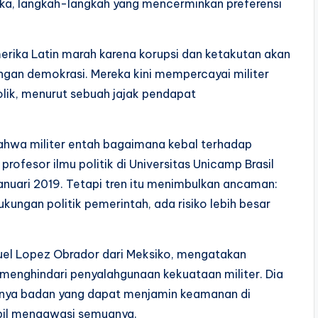
ka, langkah-langkah yang mencerminkan preferensi
Amerika Latin marah karena korupsi dan ketakutan akan
gan demokrasi. Mereka kini mempercayai militer
tolik, menurut sebuah jajak pendapat
bahwa militer entah bagaimana kebal terhadap
rofesor ilmu politik di Universitas Unicamp Brasil
nuari 2019. Tetapi tren itu menimbulkan ancaman:
kungan politik pemerintah, ada risiko lebih besar
nuel Lopez Obrador dari Meksiko, mengatakan
enghindari penyalahgunaan kekuataan militer. Dia
nya badan yang dapat menjamin keamanan di
ipil mengawasi semuanya.