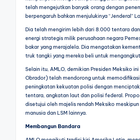
telah mengejutkan banyak orang dengan penemp
berpengaruh bahkan menjulukinya “Jenderal” L
Dia telah mengirim lebih dari 8.000 tentara dan
energi strategis milik perusahaan negara Pem
bakar yang merajalela. Dia mengatakan keme
truk tangki yang mereka beli untuk mengangkut
Selain itu, AMLO, demikian Presiden Meksiko in
Obrador) telah mendorong untuk memodifikasi 
peningkatan kekuatan polisi dengan menciptaka
tentara, angkatan laut dan polisi federal. Pro
disetujui oleh majelis rendah Meksiko meskip
manusia dan LSM lainnya.
Membangun Bandara
AMLO mengikuti tradisi kiri Amerika Latin, meng