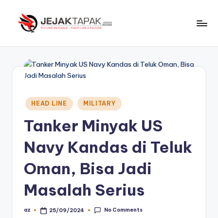
Skip
to
J
Fly
content
Like
e
An
j
Eagle
-
a
Fight
Posted
k
HEAD LINE
MILITARY
Like
in
t
A
Tanker Minyak US
Falcon
a
Navy Kandas di Teluk
p
Oman, Bisa Jadi
a
k
Masalah Serius
No Comments
az
25/09/2024
Posted