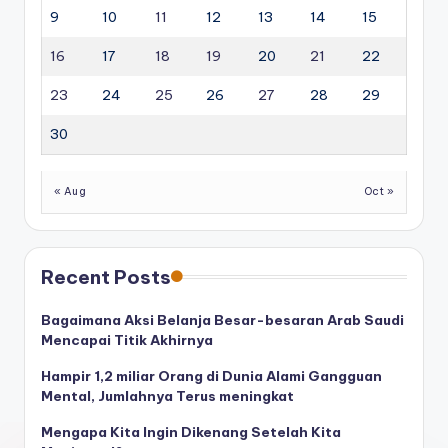
9
10
11
12
13
14
15
16
17
18
19
20
21
22
23
24
25
26
27
28
29
30
« Aug
Oct »
Recent Posts
Bagaimana Aksi Belanja Besar-besaran Arab Saudi
Mencapai Titik Akhirnya
Hampir 1,2 miliar Orang di Dunia Alami Gangguan
Mental, Jumlahnya Terus meningkat
Mengapa Kita Ingin Dikenang Setelah Kita