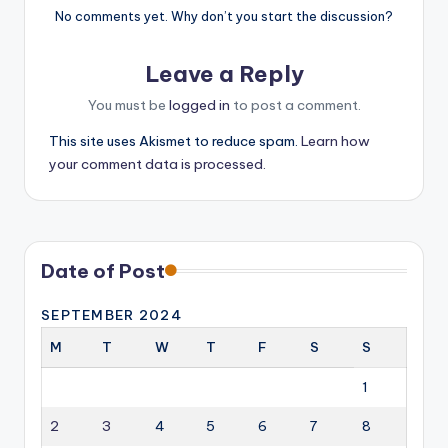
No comments yet. Why don’t you start the discussion?
Leave a Reply
You must be
logged in
to post a comment.
This site uses Akismet to reduce spam.
Learn how
your comment data is processed.
Date of Post
SEPTEMBER 2024
M
T
W
T
F
S
S
1
2
3
4
5
6
7
8