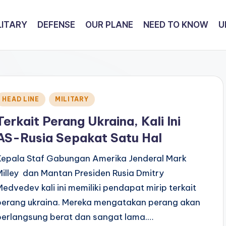
LITARY
DEFENSE
OUR PLANE
NEED TO KNOW
U
Posted
HEAD LINE
MILITARY
n
Terkait Perang Ukraina, Kali Ini
AS-Rusia Sepakat Satu Hal
Kepala Staf Gabungan Amerika Jenderal Mark
Milley dan Mantan Presiden Rusia Dmitry
Medvedev kali ini memiliki pendapat mirip terkait
perang ukraina. Mereka mengatakan perang akan
berlangsung berat dan sangat lama.…