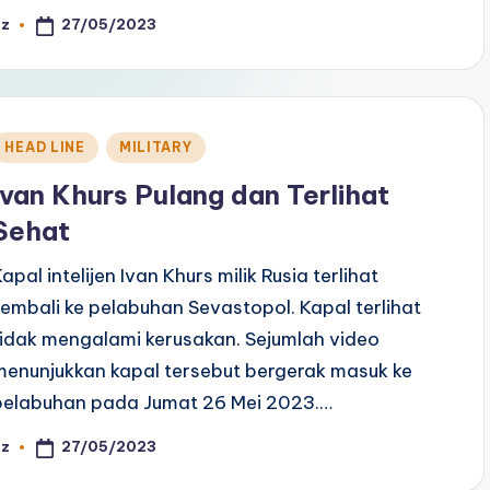
27/05/2023
az
osted
y
Posted
HEAD LINE
MILITARY
n
Ivan Khurs Pulang dan Terlihat
Sehat
apal intelijen Ivan Khurs milik Rusia terlihat
kembali ke pelabuhan Sevastopol. Kapal terlihat
tidak mengalami kerusakan. Sejumlah video
menunjukkan kapal tersebut bergerak masuk ke
pelabuhan pada Jumat 26 Mei 2023.…
27/05/2023
az
osted
y