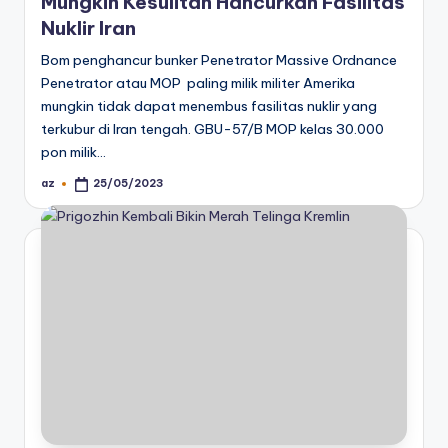
Mungkin Kesulitan Hancurkan Fasilitas
Nuklir Iran
Bom penghancur bunker Penetrator Massive Ordnance
Penetrator atau MOP paling milik militer Amerika
mungkin tidak dapat menembus fasilitas nuklir yang
terkubur di Iran tengah. GBU-57/B MOP kelas 30.000
pon milik…
az
25/05/2023
Posted
by