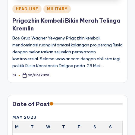
Posted
HEAD LINE
MILITARY
in
Prigozhin Kembali Bikin Merah Telinga
Kremlin
Bos Grup Wagner Yevgeny Prigozhin kembali
mendominasi ruang informasi kalangan pro perang Rusia
dengan melontarkan sejumlah pernyataan
kontroversial. Selama wawancara dengan ahli strategi
politik Rusia Konstantin Dolgov pada 23 Mei…
az
25/05/2023
Posted
by
Date of Post
MAY 2023
M
T
W
T
F
S
S