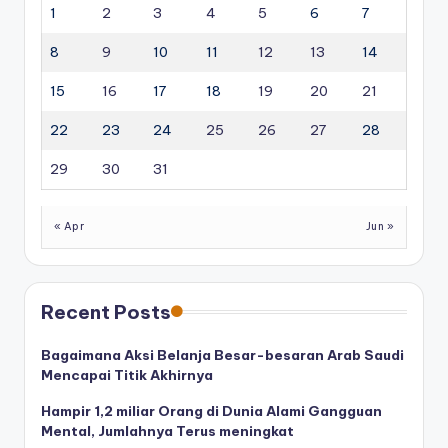
1
2
3
4
5
6
7
8
9
10
11
12
13
14
15
16
17
18
19
20
21
22
23
24
25
26
27
28
29
30
31
« Apr
Jun »
Recent Posts
Bagaimana Aksi Belanja Besar-besaran Arab Saudi
Mencapai Titik Akhirnya
Hampir 1,2 miliar Orang di Dunia Alami Gangguan
Mental, Jumlahnya Terus meningkat