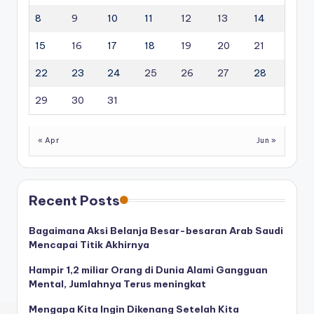
8
9
10
11
12
13
14
15
16
17
18
19
20
21
22
23
24
25
26
27
28
29
30
31
« Apr
Jun »
Recent Posts
Bagaimana Aksi Belanja Besar-besaran Arab Saudi
Mencapai Titik Akhirnya
Hampir 1,2 miliar Orang di Dunia Alami Gangguan
Mental, Jumlahnya Terus meningkat
Mengapa Kita Ingin Dikenang Setelah Kita