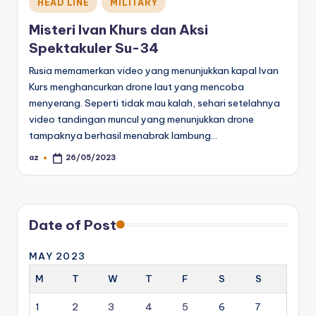
Posted
HEAD LINE
MILITARY
in
Misteri Ivan Khurs dan Aksi
Spektakuler Su-34
Rusia memamerkan video yang menunjukkan kapal Ivan
Kurs menghancurkan drone laut yang mencoba
menyerang. Seperti tidak mau kalah, sehari setelahnya
video tandingan muncul yang menunjukkan drone
tampaknya berhasil menabrak lambung…
az
26/05/2023
Posted
by
Date of Post
MAY 2023
M
T
W
T
F
S
S
1
2
3
4
5
6
7