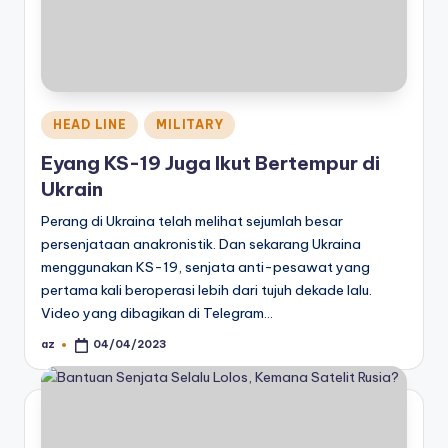
Posted
HEAD LINE
MILITARY
in
Eyang KS-19 Juga Ikut Bertempur di
Ukrain
Perang di Ukraina telah melihat sejumlah besar
persenjataan anakronistik. Dan sekarang Ukraina
menggunakan KS-19, senjata anti-pesawat yang
pertama kali beroperasi lebih dari tujuh dekade lalu.
Video yang dibagikan di Telegram…
az
04/04/2023
Posted
by