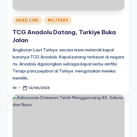
Posted
HEAD LINE
MILITARY
in
TCG Anadolu Datang, Turkiye Buka
Jalan
Angkatan Laut Turkiye secara resmi melantik kapal
barunya TCG Anadolu. Kapal perang terbesar di negara
itu. Anadolu digolongkan sebagai kapal serbu amfibi.
Tetapi para pejabat di Turkiye mengatakan mereka
memiliki…
az
12/04/2023
Posted
by