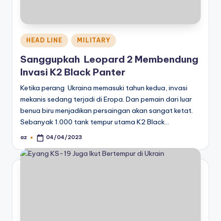
Posted
HEAD LINE
MILITARY
in
Sanggupkah Leopard 2 Membendung
Invasi K2 Black Panter
Ketika perang Ukraina memasuki tahun kedua, invasi
mekanis sedang terjadi di Eropa. Dan pemain dari luar
benua biru menjadikan persaingan akan sangat ketat.
Sebanyak 1.000 tank tempur utama K2 Black…
az
04/04/2023
Posted
by