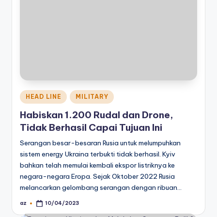
Posted
HEAD LINE
MILITARY
in
Habiskan 1.200 Rudal dan Drone,
Tidak Berhasil Capai Tujuan Ini
Serangan besar-besaran Rusia untuk melumpuhkan
sistem energy Ukraina terbukti tidak berhasil. Kyiv
bahkan telah memulai kembali ekspor listriknya ke
negara-negara Eropa. Sejak Oktober 2022 Rusia
melancarkan gelombang serangan dengan ribuan…
az
10/04/2023
Posted
by