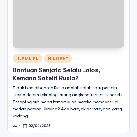
Posted
HEAD LINE
MILITARY
in
Bantuan Senjata Selalu Lolos,
Kemana Satelit Rusia?
Tidak bisa dibantah Rusia adalah salah satu pemain
utama dalam teknologi ruang angkasa termasuk satelit.
Tetapi sejauh mana kemampuan mereka membantu di
medan perang Ukraina? Ada banyak pertanyaan yang
kadang…
az
02/04/2023
Posted
by