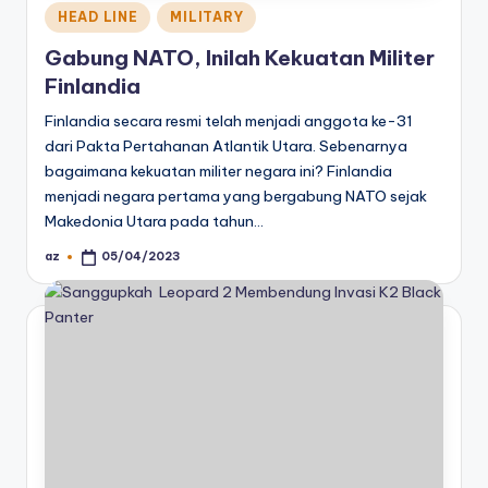
Posted
HEAD LINE
MILITARY
in
Gabung NATO, Inilah Kekuatan Militer
Finlandia
Finlandia secara resmi telah menjadi anggota ke-31
dari Pakta Pertahanan Atlantik Utara. Sebenarnya
bagaimana kekuatan militer negara ini? Finlandia
menjadi negara pertama yang bergabung NATO sejak
Makedonia Utara pada tahun…
az
05/04/2023
Posted
by