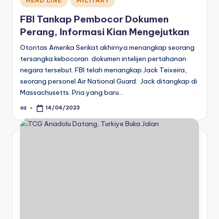
HEAD LINE
MILITARY
in
FBI Tankap Pembocor Dokumen
Perang, Informasi Kian Mengejutkan
Otoritas Amerika Serikat akhirnya menangkap seorang
tersangka kebocoran dokumen intelijen pertahanan
negara tersebut. FBI telah menangkap Jack Teixeira,
seorang personel Air National Guard. Jack ditangkap di
Massachusetts. Pria yang baru…
az
14/04/2023
Posted
by