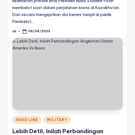
keamanan pribadi elite Presiden Rusia Vladimir Putin
membelot saat dalam perjalanan bisnis di Kazakhstan.
Dan secara mengejutkan dia berani tampil di publik.
Pembelot…
az
06/04/2023
Posted
by
Posted
HEAD LINE
MILITARY
in
Lebih Detil, Inilah Perbandingan