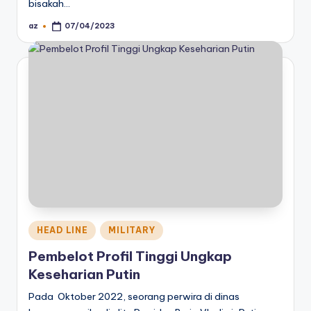
bisakah…
az
07/04/2023
Posted
by
Posted
HEAD LINE
MILITARY
in
Pembelot Profil Tinggi Ungkap
Keseharian Putin
Pada Oktober 2022, seorang perwira di dinas