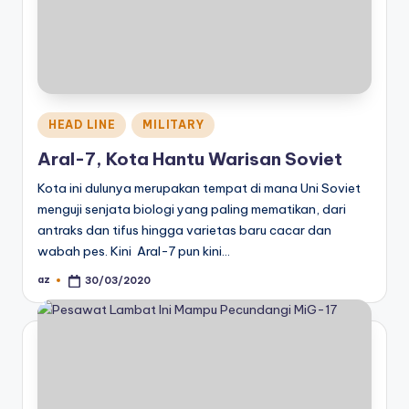
Posted
HEAD LINE
MILITARY
in
Aral-7, Kota Hantu Warisan Soviet
Kota ini dulunya merupakan tempat di mana Uni Soviet
menguji senjata biologi yang paling mematikan, dari
antraks dan tifus hingga varietas baru cacar dan
wabah pes. Kini Aral-7 pun kini…
az
30/03/2020
Posted
by