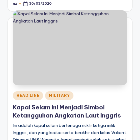
az
30/03/2020
Posted
by
Posted
HEAD LINE
MILITARY
in
Kapal Selam Ini Menjadi Simbol
Ketangguhan Angkatan Laut Inggris
Ini adalah kapal selam bertenaga nuklir ketiga milik
Inggris, dan yang kedua serta terakhir dari kelas Valiant.
Dinamai HMS Warspite, kapal menjadi salah satu simbol