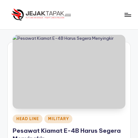
Skip
to
J
Fly
content
Like
e
An
j
Eagle
-
a
Fight
k
Like
t
A
Falcon
a
p
a
k
Posted
HEAD LINE
MILITARY
in
Pesawat Kiamat E-4B Harus Segera