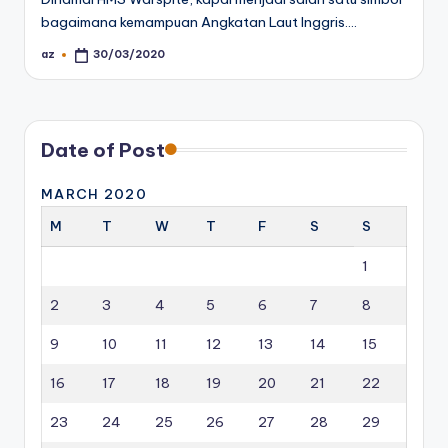
bagaimana kemampuan Angkatan Laut Inggris.…
az
30/03/2020
Posted
by
Date of Post
MARCH 2020
M
T
W
T
F
S
S
1
2
3
4
5
6
7
8
9
10
11
12
13
14
15
16
17
18
19
20
21
22
23
24
25
26
27
28
29