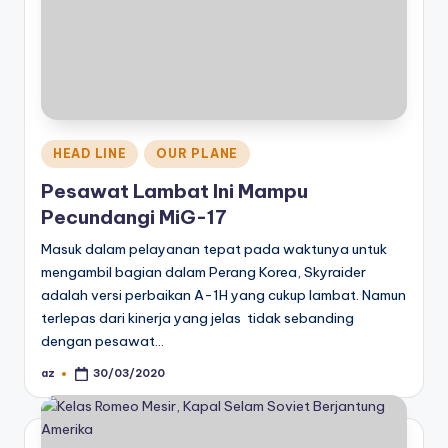
Posted
HEAD LINE
OUR PLANE
in
Pesawat Lambat Ini Mampu
Pecundangi MiG-17
Masuk dalam pelayanan tepat pada waktunya untuk
mengambil bagian dalam Perang Korea, Skyraider
adalah versi perbaikan A-1H yang cukup lambat. Namun
terlepas dari kinerja yang jelas tidak sebanding
dengan pesawat…
az
30/03/2020
Posted
by