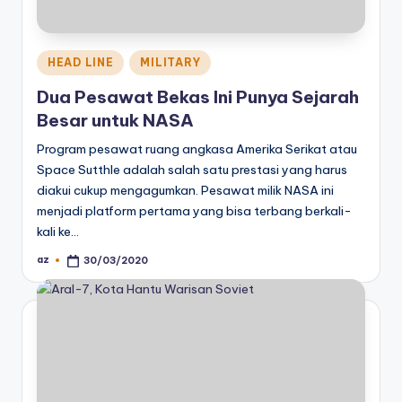
Posted
HEAD LINE
MILITARY
in
Dua Pesawat Bekas Ini Punya Sejarah
Besar untuk NASA
Program pesawat ruang angkasa Amerika Serikat atau
Space Sutthle adalah salah satu prestasi yang harus
diakui cukup mengagumkan. Pesawat milik NASA ini
menjadi platform pertama yang bisa terbang berkali-
kali ke…
az
30/03/2020
Posted
by