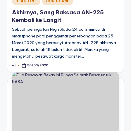
Posted
HEAD LINE
OUR PLANE
in
Akhirnya, Sang Raksasa AN-225
Kembali ke Langit
Sebuah peringatan FlightRadar24.com muncul di
smartphone para penggemar penerbangan pada 25
Maret 2020 yang berbunyi: Antonov AN-225 akhirnya
bergerak, setelah 18 bulan tidak aktif. Mereka yang
mengetahui pesawat kargo monster…
az
30/03/2020
Posted
by