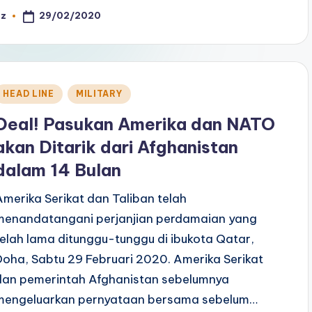
29/02/2020
az
osted
y
Posted
HEAD LINE
MILITARY
n
Deal! Pasukan Amerika dan NATO
akan Ditarik dari Afghanistan
dalam 14 Bulan
Amerika Serikat dan Taliban telah
menandatangani perjanjian perdamaian yang
telah lama ditunggu-tunggu di ibukota Qatar,
Doha, Sabtu 29 Februari 2020. Amerika Serikat
dan pemerintah Afghanistan sebelumnya
mengeluarkan pernyataan bersama sebelum…