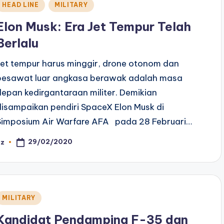
Posted
HEAD LINE
MILITARY
n
Elon Musk: Era Jet Tempur Telah
Berlalu
Jet tempur harus minggir, drone otonom dan
pesawat luar angkasa berawak adalah masa
depan kedirgantaraan militer. Demikian
disampaikan pendiri SpaceX Elon Musk di
Simposium Air Warfare AFA pada 28 Februari…
29/02/2020
az
osted
y
Posted
MILITARY
n
Kandidat Pendamping F-35 dan