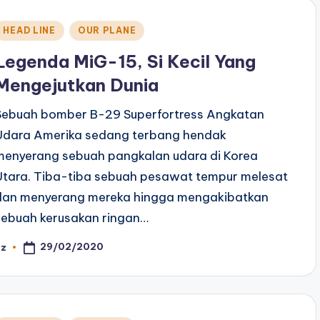
Posted
HEAD LINE
OUR PLANE
n
Legenda MiG-15, Si Kecil Yang
Mengejutkan Dunia
Sebuah bomber B-29 Superfortress Angkatan
Udara Amerika sedang terbang hendak
menyerang sebuah pangkalan udara di Korea
Utara. Tiba-tiba sebuah pesawat tempur melesat
dan menyerang mereka hingga mengakibatkan
sebuah kerusakan ringan…
29/02/2020
az
osted
y