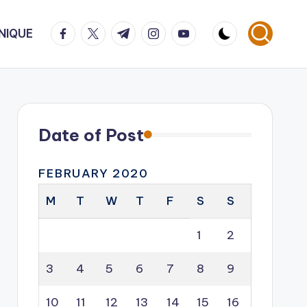
facebook.com
twitter.com
t.me
instagram.com
youtube.com
NIQUE
Date of Post
FEBRUARY 2020
M
T
W
T
F
S
S
1
2
3
4
5
6
7
8
9
10
11
12
13
14
15
16