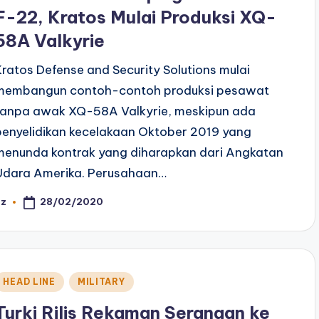
F-22, Kratos Mulai Produksi XQ-
58A Valkyrie
Kratos Defense and Security Solutions mulai
membangun contoh-contoh produksi pesawat
tanpa awak XQ-58A Valkyrie, meskipun ada
penyelidikan kecelakaan Oktober 2019 yang
menunda kontrak yang diharapkan dari Angkatan
Udara Amerika. Perusahaan…
28/02/2020
az
osted
y
Posted
HEAD LINE
MILITARY
n
Turki Rilis Rekaman Serangan ke