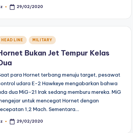
29/02/2020
az
osted
y
Posted
HEAD LINE
MILITARY
n
Hornet Bukan Jet Tempur Kelas
Dua
Saat para Hornet terbang menuju target, pesawat
control udara E-2 Hawkeye mengabarkan bahwa
ada dua MiG-21 Irak sedang memburu mereka. MiG
mengejar untuk mencegat Hornet dengan
kecepatan 1,2 Mach. Sementara…
29/02/2020
az
osted
y