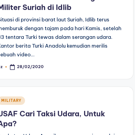
Militer Suriah di Idlib
ituasi di provinsi barat laut Suriah, Idlib terus
memburuk dengan tajam pada hari Kamis, setelah
33 tentara Turki tewas dalam serangan udara.
Kantor berita Turki Anadolu kemudian merilis
sebuah video…
28/02/2020
az
osted
y
Posted
MILITARY
n
USAF Cari Taksi Udara, Untuk
Apa?