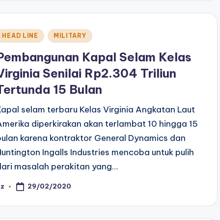
Posted
HEAD LINE
MILITARY
n
Pembangunan Kapal Selam Kelas
Virginia Senilai Rp2.304 Triliun
Tertunda 15 Bulan
Kapal selam terbaru Kelas Virginia Angkatan Laut
Amerika diperkirakan akan terlambat 10 hingga 15
bulan karena kontraktor General Dynamics dan
Huntington Ingalls Industries mencoba untuk pulih
dari masalah perakitan yang…
29/02/2020
az
osted
y