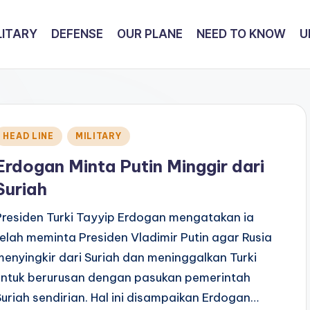
LITARY
DEFENSE
OUR PLANE
NEED TO KNOW
U
Posted
HEAD LINE
MILITARY
n
Erdogan Minta Putin Minggir dari
Suriah
Presiden Turki Tayyip Erdogan mengatakan ia
telah meminta Presiden Vladimir Putin agar Rusia
menyingkir dari Suriah dan meninggalkan Turki
untuk berurusan dengan pasukan pemerintah
Suriah sendirian. Hal ini disampaikan Erdogan…