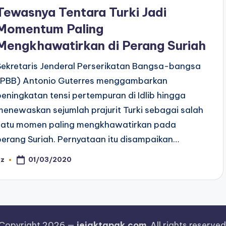
n
Tewasnya Tentara Turki Jadi
Momentum Paling
Mengkhawatirkan di Perang Suriah
Sekretaris Jenderal Perserikatan Bangsa-bangsa
(PBB) Antonio Guterres menggambarkan
peningkatan tensi pertempuran di Idlib hingga
menewaskan sejumlah prajurit Turki sebagai salah
satu momen paling mengkhawatirkan pada
perang Suriah. Pernyataan itu disampaikan…
01/03/2020
az
osted
y
Copyright 2026 —
jejaktapak.com
. All rights reserved