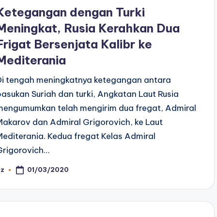
n
Ketegangan dengan Turki
Meningkat, Rusia Kerahkan Dua
Frigat Bersenjata Kalibr ke
Mediterania
Di tengah meningkatnya ketegangan antara
pasukan Suriah dan turki, Angkatan Laut Rusia
mengumumkan telah mengirim dua fregat, Admiral
Makarov dan Admiral Grigorovich, ke Laut
Mediterania. Kedua fregat Kelas Admiral
Grigorovich…
01/03/2020
az
osted
y