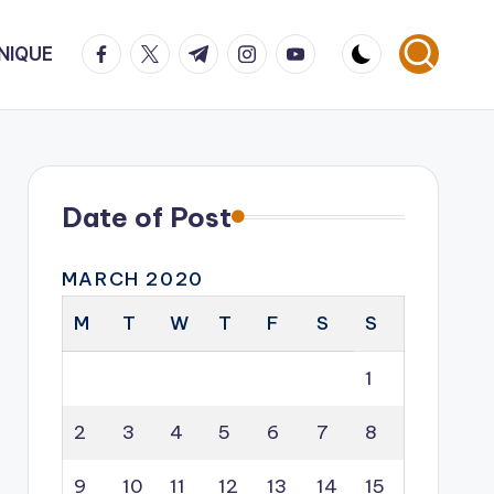
facebook.com
twitter.com
t.me
instagram.com
youtube.com
NIQUE
Date of Post
MARCH 2020
M
T
W
T
F
S
S
1
2
3
4
5
6
7
8
9
10
11
12
13
14
15