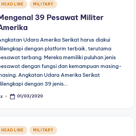
Posted
HEAD LINE
MILITARY
n
Mengenal 39 Pesawat Militer
Amerika
Angkatan Udara Amerika Serikat harus diakui
dilengkapi dengan platform terbaik, terutama
pesawat terbang. Mereka memiliki puluhan jenis
pesawat dengan fungsi dan kemampuan masing-
masing. Angkatan Udara Amerika Serikat
dilengkapi dengan 39 jenis…
01/03/2020
az
osted
y
Posted
HEAD LINE
MILITARY