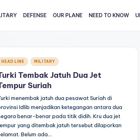
LITARY
DEFENSE
OUR PLANE
NEED TO KNOW
U
Posted
HEAD LINE
MILITARY
n
Turki Tembak Jatuh Dua Jet
Tempur Suriah
Turki menembak jatuh dua pesawat Suriah di
provinsi Idlib menjadikan ketegangan antara dua
negara benar-benar pada titik didih. Kru dua jet
tempur yang ditembak jatuh tersebut dilaporkan
selamat. Belum ada…