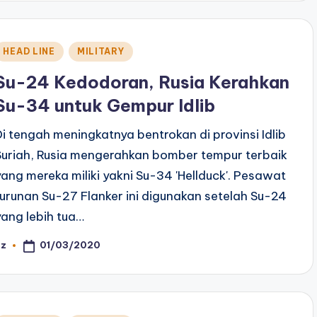
Posted
HEAD LINE
MILITARY
n
Su-24 Kedodoran, Rusia Kerahkan
Su-34 untuk Gempur Idlib
Di tengah meningkatnya bentrokan di provinsi Idlib
Suriah, Rusia mengerahkan bomber tempur terbaik
yang mereka miliki yakni Su-34 'Hellduck'. Pesawat
turunan Su-27 Flanker ini digunakan setelah Su-24
yang lebih tua…
01/03/2020
az
osted
y