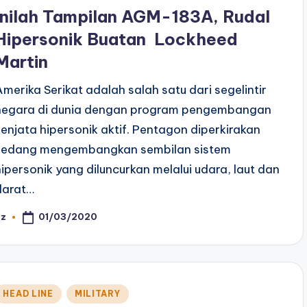
n
Inilah Tampilan AGM-183A, Rudal
Hipersonik Buatan Lockheed
Martin
Amerika Serikat adalah salah satu dari segelintir
negara di dunia dengan program pengembangan
senjata hipersonik aktif. Pentagon diperkirakan
sedang mengembangkan sembilan sistem
hipersonik yang diluncurkan melalui udara, laut dan
darat…
01/03/2020
az
osted
y
Posted
HEAD LINE
MILITARY