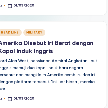
01/03/2020
az
osted
y
Posted
HEAD LINE
MILITARY
n
Amerika Disebut Iri Berat dengan
Kapal Induk Inggris
Lord Alan West, pensiunan Admiral Angkatan Laut
Inggris memuji dua kapal induk baru negara
tersebut dan mengklaim Amerika cemburu dan iri
dengan platform tersebut. "Ini luar biasa , mereka
luar…
01/03/2020
az
osted
y