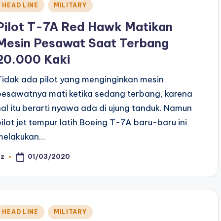
Posted
HEAD LINE
MILITARY
n
Pilot T-7A Red Hawk Matikan
Mesin Pesawat Saat Terbang
20.000 Kaki
Tidak ada pilot yang menginginkan mesin
pesawatnya mati ketika sedang terbang, karena
hal itu berarti nyawa ada di ujung tanduk. Namun
pilot jet tempur latih Boeing T-7A baru-baru ini
melakukan…
01/03/2020
az
osted
y
Posted
HEAD LINE
MILITARY