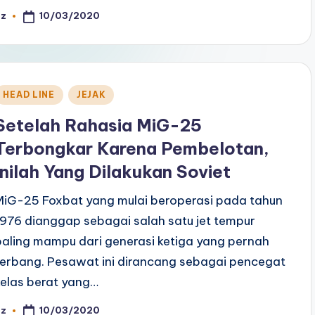
10/03/2020
az
osted
y
Posted
HEAD LINE
JEJAK
n
Setelah Rahasia MiG-25
Terbongkar Karena Pembelotan,
Inilah Yang Dilakukan Soviet
MiG-25 Foxbat yang mulai beroperasi pada tahun
1976 dianggap sebagai salah satu jet tempur
paling mampu dari generasi ketiga yang pernah
terbang. Pesawat ini dirancang sebagai pencegat
kelas berat yang…
10/03/2020
az
osted