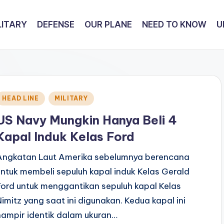
LITARY
DEFENSE
OUR PLANE
NEED TO KNOW
U
Posted
HEAD LINE
MILITARY
n
US Navy Mungkin Hanya Beli 4
Kapal Induk Kelas Ford
Angkatan Laut Amerika sebelumnya berencana
untuk membeli sepuluh kapal induk Kelas Gerald
Ford untuk menggantikan sepuluh kapal Kelas
Nimitz yang saat ini digunakan. Kedua kapal ini
hampir identik dalam ukuran…