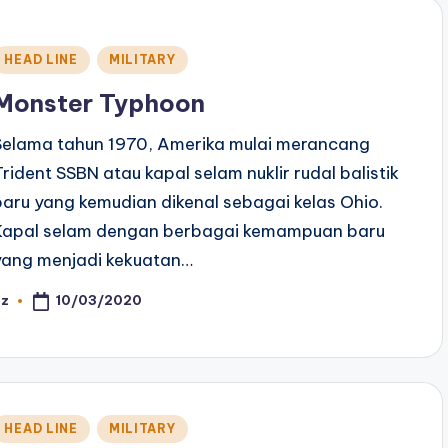
Posted
HEAD LINE
MILITARY
n
Monster Typhoon
Selama tahun 1970, Amerika mulai merancang
Trident SSBN atau kapal selam nuklir rudal balistik
baru yang kemudian dikenal sebagai kelas Ohio.
Kapal selam dengan berbagai kemampuan baru
yang menjadi kekuatan…
10/03/2020
az
osted
y
Posted
HEAD LINE
MILITARY