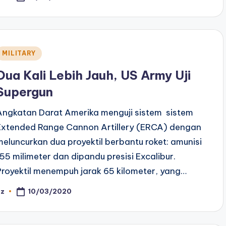
y
Posted
MILITARY
n
Dua Kali Lebih Jauh, US Army Uji
Supergun
Angkatan Darat Amerika menguji sistem sistem
Extended Range Cannon Artillery (ERCA) dengan
meluncurkan dua proyektil berbantu roket: amunisi
155 milimeter dan dipandu presisi Excalibur.
Proyektil menempuh jarak 65 kilometer, yang…
10/03/2020
az
osted
y