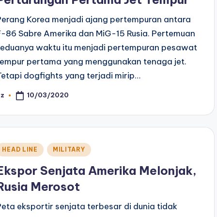
Perang Korea menjadi ajang pertempuran antara
F-86 Sabre Amerika dan MiG-15 Rusia. Pertemuan
keduanya waktu itu menjadi pertempuran pesawat
tempur pertama yang menggunakan tenaga jet.
Tetapi dogfights yang terjadi mirip…
10/03/2020
az
osted
y
Posted
HEAD LINE
MILITARY
n
Ekspor Senjata Amerika Melonjak,
Rusia Merosot
Peta eksportir senjata terbesar di dunia tidak