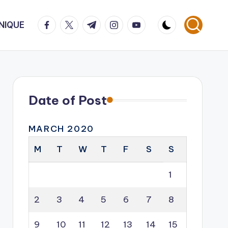
facebook.com
twitter.com
t.me
instagram.com
youtube.com
NIQUE
Date of Post
MARCH 2020
M
T
W
T
F
S
S
1
2
3
4
5
6
7
8
9
10
11
12
13
14
15