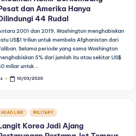
Pesat dan Amerika Hanya
Dilindungi 44 Rudal
Antara 2001 dan 2019, Washington menghabiskan
satu US$1 triliun untuk membela Afghanistan dari
Taliban. Selama periode yang sama Washington
menghabiskan 5% dari jumlah itu atau sekitar US$
50 miliar untuk…
10/03/2020
az
osted
y
Posted
HEAD LINE
MILITARY
n
Langit Korea Jadi Ajang
Pertarungan Pertama Jet Tempur