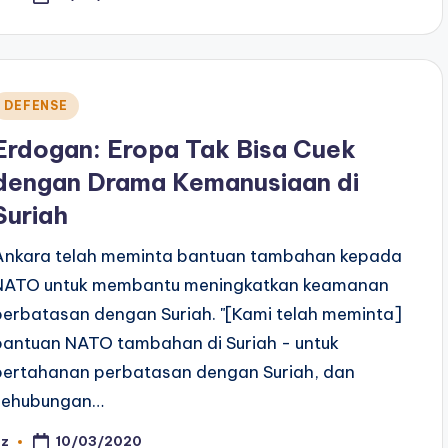
y
Posted
DEFENSE
n
Erdogan: Eropa Tak Bisa Cuek
dengan Drama Kemanusiaan di
Suriah
Ankara telah meminta bantuan tambahan kepada
NATO untuk membantu meningkatkan keamanan
perbatasan dengan Suriah. "[Kami telah meminta]
bantuan NATO tambahan di Suriah - untuk
pertahanan perbatasan dengan Suriah, dan
sehubungan…
10/03/2020
az
osted