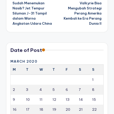
Sudah Menemukan
Valkyrie Bisa
navigation
Nasib? Jet Tempur
Mengubah Strategi
Siluman J-31 Tampil
Perang Amerika
dalam Warna
Kembali ke Era Perang
Angkatan Udara China
Dunia II
Date of Post
MARCH 2020
M
T
W
T
F
S
S
1
2
3
4
5
6
7
8
9
10
11
12
13
14
15
16
17
18
19
20
21
22