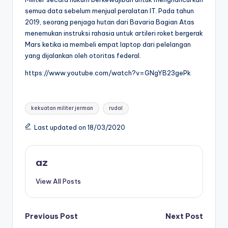
semua data sebelum menjual peralatan IT. Pada tahun
2019, seorang penjaga hutan dari Bavaria Bagian Atas
menemukan instruksi rahasia untuk artileri roket bergerak
Mars ketika ia membeli empat laptop dari pelelangan
yang dijalankan oleh otoritas federal.
https://www.youtube.com/watch?v=GNgYB23gePk
Tags:
kekuatan militer jerman
rudal
Last updated on 18/03/2020
az
View All Posts
Post
Previous Post
Next Post