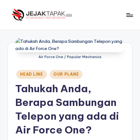
Skip
to
J
Fly
content
Like
e
An
j
Eagle
-
a
Air Force One / Popular Mechanics
Fight
k
Like
Posted
HEAD LINE
OUR PLANE
t
A
in
Falcon
Tahukah Anda,
a
p
Berapa Sambungan
a
Telepon yang ada di
k
Air Force One?