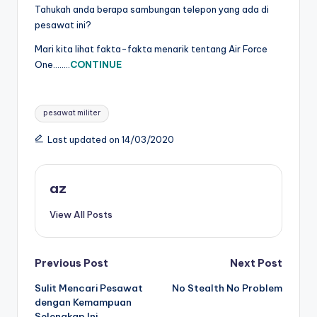
Tahukah anda berapa sambungan telepon yang ada di
pesawat ini?
Mari kita lihat fakta-fakta menarik tentang Air Force
One……..
CONTINUE
Tags:
pesawat militer
Last updated on 14/03/2020
az
View All Posts
Post
Previous Post
Next Post
Sulit Mencari Pesawat
No Stealth No Problem
navigation
dengan Kemampuan
Selengkap Ini