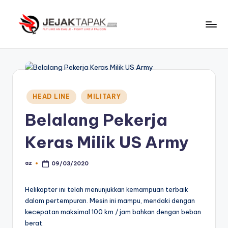
Skip
to
J
Fly
content
Like
e
An
j
Eagle
-
a
Posted
HEAD LINE
MILITARY
Fight
in
k
Like
Belalang Pekerja
t
A
Keras Milik US Army
Falcon
a
p
az
09/03/2020
Posted
by
a
Helikopter ini telah menunjukkan kemampuan terbaik
k
dalam pertempuran. Mesin ini mampu, mendaki dengan
kecepatan maksimal 100 km / jam bahkan dengan beban
berat.