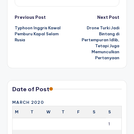
Post
Previous Post
Next Post
Typhoon Inggris Kawal
Drone Turki Jadi
navigation
Pemburu Kapal Selam
Bintang di
Rusia
Pertempuran Idlib,
Tetapi Juga
Memunculkan
Pertanyaan
Date of Post
MARCH 2020
M
T
W
T
F
S
S
1