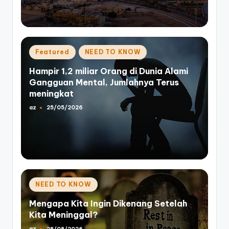
Posted
Featured
NEED TO KNOW
in
Hampir 1,2 miliar Orang di Dunia Alami
Gangguan Mental, Jumlahnya Terus
meningkat
az
25/05/2026
Posted
by
Posted
NEED TO KNOW
in
Mengapa Kita Ingin Dikenang Setelah
Kita Meninggal?
az