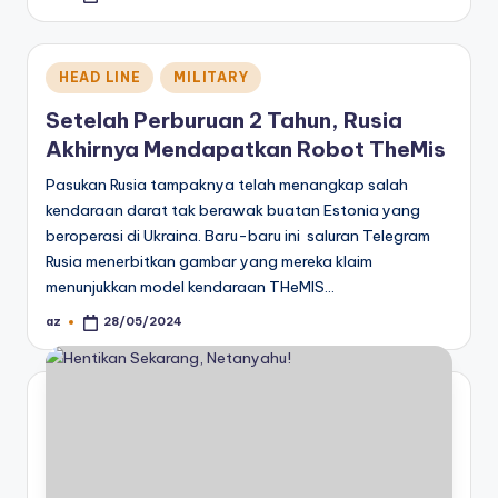
by
Posted
HEAD LINE
MILITARY
in
Setelah Perburuan 2 Tahun, Rusia
Akhirnya Mendapatkan Robot TheMis
Pasukan Rusia tampaknya telah menangkap salah
kendaraan darat tak berawak buatan Estonia yang
beroperasi di Ukraina. Baru-baru ini saluran Telegram
Rusia menerbitkan gambar yang mereka klaim
menunjukkan model kendaraan THeMIS…
az
28/05/2024
Posted
by