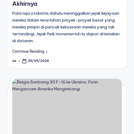
Akhirnya
Para raja otokratis dahulu meninggalkan jejak kejayaan
mereka dalam reruntuhan proyek-proyek besar yang
mereka pimpin di puncak kekuasaan mereka yang tak
tertandingi. Jejak fisik monumental itu dapat ditemukan
di dataran…
Continue Reading
az
25/05/2026
Posted
by