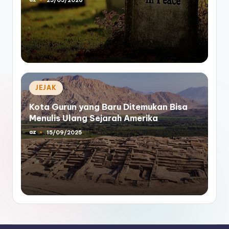
25/05/2026
Posted
by
Posted
JEJAK
in
Kota Gurun yang Baru Ditemukan Bisa
Menulis Ulang Sejarah Amerika
az
15/09/2025
Posted
by