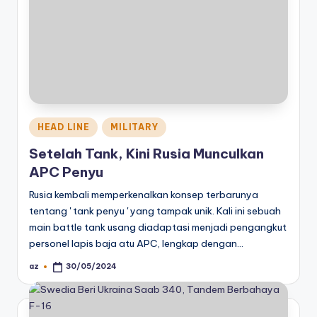
Posted
HEAD LINE
MILITARY
in
Setelah Tank, Kini Rusia Munculkan
APC Penyu
Rusia kembali memperkenalkan konsep terbarunya
tentang ' tank penyu ' yang tampak unik. Kali ini sebuah
main battle tank usang diadaptasi menjadi pengangkut
personel lapis baja atu APC, lengkap dengan…
az
30/05/2024
Posted
by