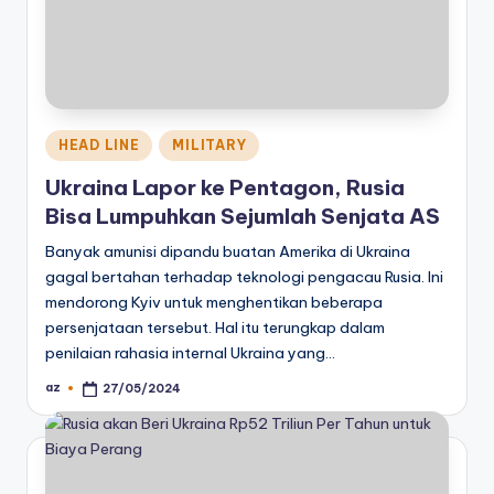
Posted
HEAD LINE
MILITARY
in
Ukraina Lapor ke Pentagon, Rusia
Bisa Lumpuhkan Sejumlah Senjata AS
Banyak amunisi dipandu buatan Amerika di Ukraina
gagal bertahan terhadap teknologi pengacau Rusia. Ini
mendorong Kyiv untuk menghentikan beberapa
persenjataan tersebut. Hal itu terungkap dalam
penilaian rahasia internal Ukraina yang…
az
27/05/2024
Posted
by