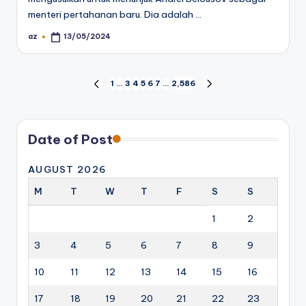
menteri pertahanan baru. Dia adalah …
az
13/05/2024
Posted
by
Posts
1
…
3
4
5
6
7
…
2,586
PREVIOUS
NEXT
PAGE
PAGE
pagination
Date of Post
AUGUST 2026
M
T
W
T
F
S
S
1
2
3
4
5
6
7
8
9
10
11
12
13
14
15
16
17
18
19
20
21
22
23