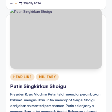
az
23/05/2024
Posted
by
Posted
HEAD LINE
MILITARY
in
Putin Singkirkan Shoigu
Presiden Rusia Vladimir Putin telah memulai perombakan
kabinet, mengusulkan untuk mencopot Sergei Shoigu
dari jabatan menteri pertahanan. Putin selanjutnya
mengusulkan untuk menunjuk Andrei Belousov sebagai