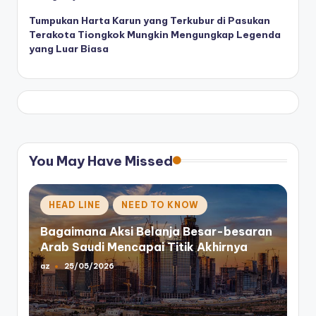
Tumpukan Harta Karun yang Terkubur di Pasukan
Terakota Tiongkok Mungkin Mengungkap Legenda
yang Luar Biasa
You May Have Missed
Posted
HEAD LINE
NEED TO KNOW
in
Bagaimana Aksi Belanja Besar-besaran
Arab Saudi Mencapai Titik Akhirnya
az
25/05/2026
Posted
by