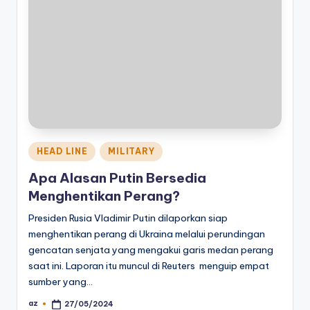
Posted
HEAD LINE
MILITARY
in
Apa Alasan Putin Bersedia
Menghentikan Perang?
Presiden Rusia Vladimir Putin dilaporkan siap
menghentikan perang di Ukraina melalui perundingan
gencatan senjata yang mengakui garis medan perang
saat ini. Laporan itu muncul di Reuters menguip empat
sumber yang…
az
27/05/2024
Posted