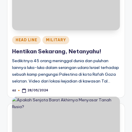
Posted
HEAD LINE
MILITARY
in
Hentikan Sekarang, Netanyahu!
Sedikitnya 45 orang meninggal dunia dan puluhan
lainnya luka-luka dalam serangan udara Israel terhadap
sebuah kamp pengungsi Palestina di kota Rafah Gaza
selatan. Video dari lokasi kejadian di kawasan Tal…
az
28/05/2024
Posted
by