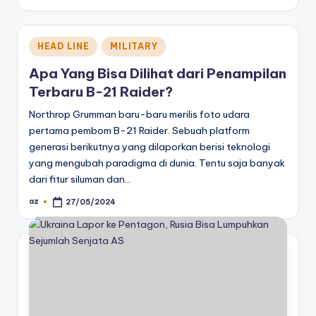
by
Posted
HEAD LINE
MILITARY
in
Apa Yang Bisa Dilihat dari Penampilan
Terbaru B-21 Raider?
Northrop Grumman baru-baru merilis foto udara
pertama pembom B-21 Raider. Sebuah platform
generasi berikutnya yang dilaporkan berisi teknologi
yang mengubah paradigma di dunia. Tentu saja banyak
dari fitur siluman dan…
az
27/05/2024
Posted
by