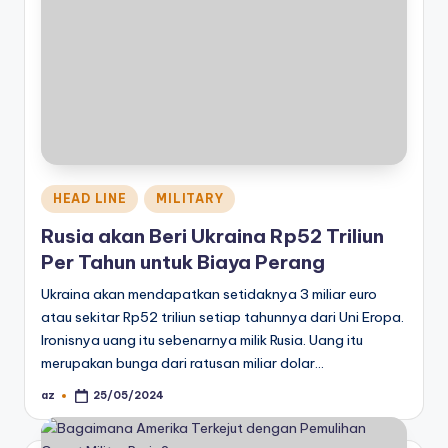
Posted
HEAD LINE
MILITARY
in
Rusia akan Beri Ukraina Rp52 Triliun
Per Tahun untuk Biaya Perang
Ukraina akan mendapatkan setidaknya 3 miliar euro
atau sekitar Rp52 triliun setiap tahunnya dari Uni Eropa.
Ironisnya uang itu sebenarnya milik Rusia. Uang itu
merupakan bunga dari ratusan miliar dolar…
az
25/05/2024
Posted
by