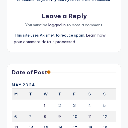
Leave a Reply
You must be
logged in
to post a comment.
This site uses Akismet to reduce spam.
Learn how
your comment data is processed.
Date of Post
MAY 2024
M
T
W
T
F
S
S
1
2
3
4
5
6
7
8
9
10
11
12
13
14
15
16
17
18
19