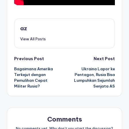
az
View All Posts
Post
Previous Post
Next Post
Bagaimana Amerika
Ukraina Lapor ke
navigation
Terkejut dengan
Pentagon, Rusia Bisa
Pemulihan Cepat
Lumpuhkan Sejumlah
Militer Rusia?
Senjata AS
Comments
No comments yet. Why don’t you start the discussion?