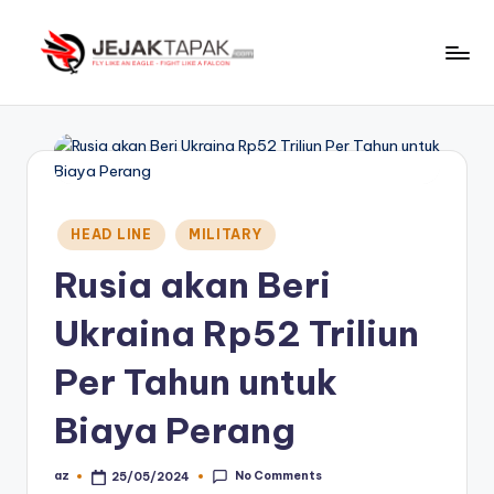
Skip
to
J
Fly
content
Like
e
An
j
Eagle
-
a
Fight
Posted
k
HEAD LINE
MILITARY
Like
in
t
A
Rusia akan Beri
Falcon
a
Ukraina Rp52 Triliun
p
Per Tahun untuk
a
k
Biaya Perang
No Comments
az
25/05/2024
Posted