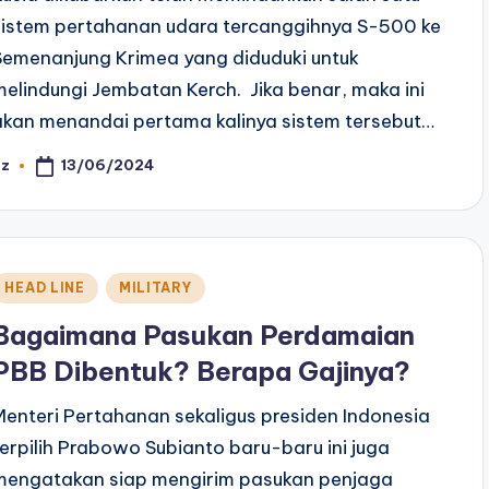
sistem pertahanan udara tercanggihnya S-500 ke
Semenanjung Krimea yang diduduki untuk
melindungi Jembatan Kerch. Jika benar, maka ini
akan menandai pertama kalinya sistem tersebut…
13/06/2024
az
osted
y
Posted
HEAD LINE
MILITARY
n
Bagaimana Pasukan Perdamaian
PBB Dibentuk? Berapa Gajinya?
Menteri Pertahanan sekaligus presiden Indonesia
terpilih Prabowo Subianto baru-baru ini juga
mengatakan siap mengirim pasukan penjaga