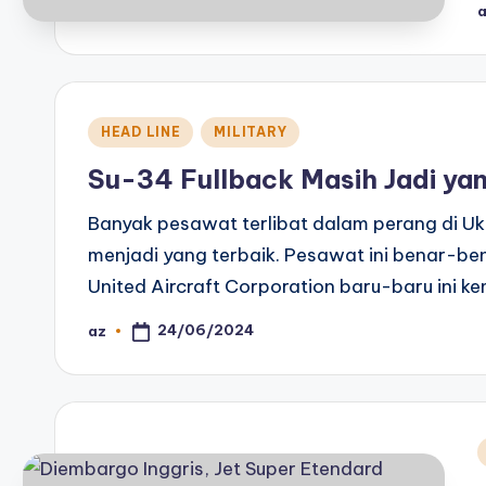
P
b
Posted
HEAD LINE
MILITARY
in
Su-34 Fullback Masih Jadi yan
Banyak pesawat terlibat dalam perang di Ukr
menjadi yang terbaik. Pesawat ini benar-ben
United Aircraft Corporation baru-baru ini k
24/06/2024
az
Posted
by
i