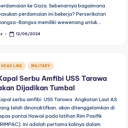
perdamaian ke Gaza. Sebenarnya bagaimana
pasukan perdamaian ini bekerja? Perserikatan
Bangsa-Bangsa memiliki wewenang untuk…
12/06/2024
az
osted
y
Posted
HEAD LINE
MILITARY
n
Kapal Serbu Amfibi USS Tarawa
akan Dijadikan Tumbal
Kapal serbu amfibi USS Tarawa Angkatan Laut AS
yang telah dinonaktifkan, akan ditenggelamkan di
lepas pantai Hawaii pada latihan Rim Pasifik
(RIMPAC). Ini adalah pertama kalinya dalam