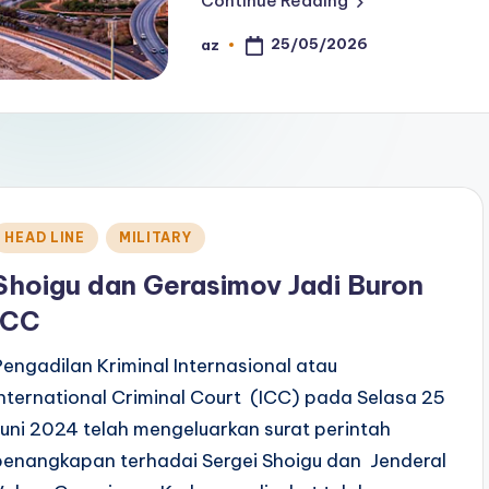
Continue Reading
25/05/2026
az
Posted
by
Posted
HEAD LINE
MILITARY
n
Shoigu dan Gerasimov Jadi Buron
ICC
Pengadilan Kriminal Internasional atau
International Criminal Court (ICC) pada Selasa 25
Juni 2024 telah mengeluarkan surat perintah
penangkapan terhadai Sergei Shoigu dan Jenderal