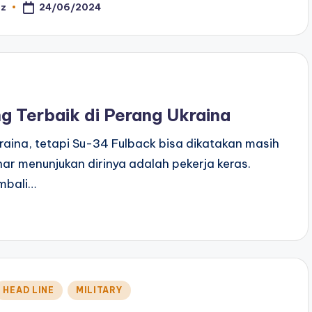
24/06/2024
az
osted
y
g Terbaik di Perang Ukraina
aina, tetapi Su-34 Fulback bisa dikatakan masih
ar menunjukan dirinya adalah pekerja keras.
embali…
Posted
HEAD LINE
MILITARY
n