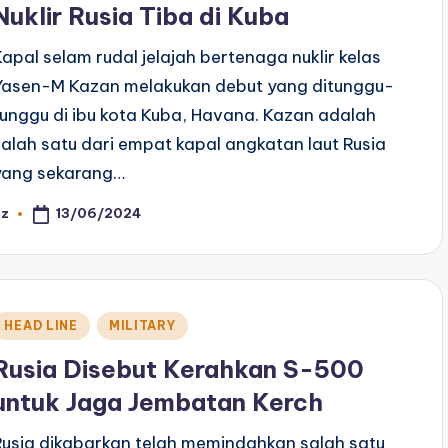
Nuklir Rusia Tiba di Kuba
Kapal selam rudal jelajah bertenaga nuklir kelas
Yasen-M Kazan melakukan debut yang ditunggu-
tunggu di ibu kota Kuba, Havana. Kazan adalah
salah satu dari empat kapal angkatan laut Rusia
yang sekarang…
13/06/2024
az
osted
y
Posted
HEAD LINE
MILITARY
n
Rusia Disebut Kerahkan S-500
untuk Jaga Jembatan Kerch
Rusia dikabarkan telah memindahkan salah satu