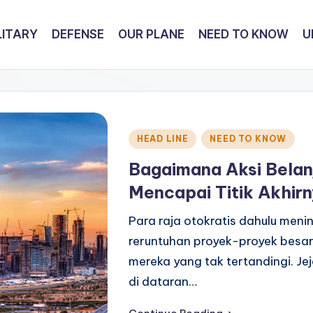
LITARY
DEFENSE
OUR PLANE
NEED TO KNOW
U
Posted
HEAD LINE
NEED TO KNOW
in
Bagaimana Aksi Belan
Mencapai Titik Akhir
Para raja otokratis dahulu men
reruntuhan proyek-proyek besa
mereka yang tak tertandingi. Je
di dataran…