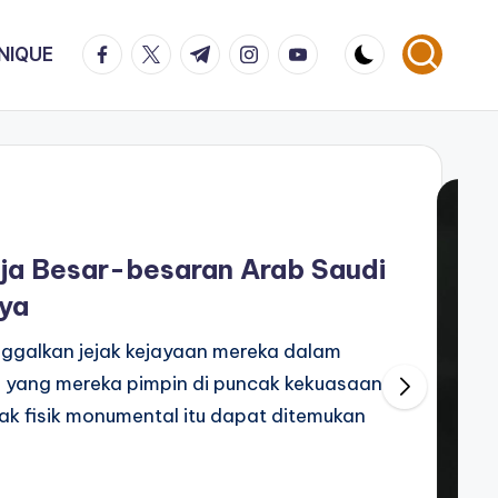
facebook.com
twitter.com
t.me
instagram.com
youtube.com
NIQUE
ja Besar-besaran Arab Saudi
nya
inggalkan jejak kejayaan mereka dalam
r yang mereka pimpin di puncak kekuasaan
jak fisik monumental itu dapat ditemukan