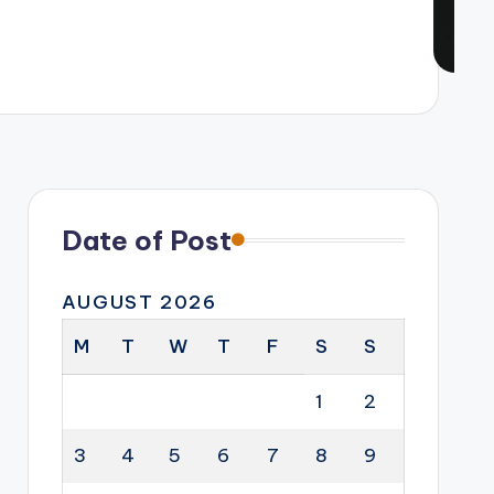
Date of Post
AUGUST 2026
M
T
W
T
F
S
S
1
2
3
4
5
6
7
8
9