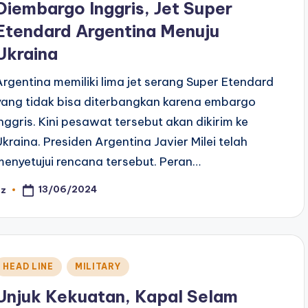
Diembargo Inggris, Jet Super
Etendard Argentina Menuju
Ukraina
Argentina memiliki lima jet serang Super Etendard
yang tidak bisa diterbangkan karena embargo
Inggris. Kini pesawat tersebut akan dikirim ke
Ukraina. Presiden Argentina Javier Milei telah
menyetujui rencana tersebut. Peran…
13/06/2024
az
osted
y
Posted
HEAD LINE
MILITARY
n
Unjuk Kekuatan, Kapal Selam