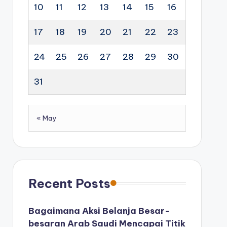
10
11
12
13
14
15
16
17
18
19
20
21
22
23
24
25
26
27
28
29
30
31
« May
Recent Posts
Bagaimana Aksi Belanja Besar-
besaran Arab Saudi Mencapai Titik