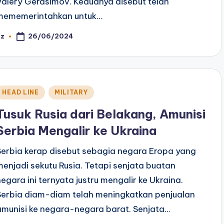
Valery Gerasimov. Keduanya disebut telah
mememerintahkan untuk…
26/06/2024
az
osted
y
Posted
HEAD LINE
MILITARY
n
Tusuk Rusia dari Belakang, Amunisi
Serbia Mengalir ke Ukraina
Serbia kerap disebut sebagia negara Eropa yang
menjadi sekutu Rusia. Tetapi senjata buatan
negara ini ternyata justru mengalir ke Ukraina.
Serbia diam-diam telah meningkatkan penjualan
amunisi ke negara-negara barat. Senjata…