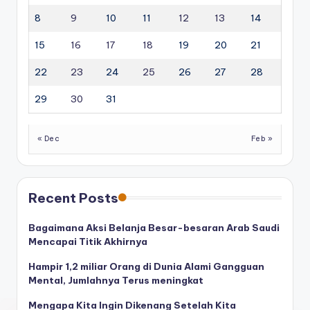
8
9
10
11
12
13
14
15
16
17
18
19
20
21
22
23
24
25
26
27
28
29
30
31
« Dec
Feb »
Recent Posts
Bagaimana Aksi Belanja Besar-besaran Arab Saudi
Mencapai Titik Akhirnya
Hampir 1,2 miliar Orang di Dunia Alami Gangguan
Mental, Jumlahnya Terus meningkat
Mengapa Kita Ingin Dikenang Setelah Kita