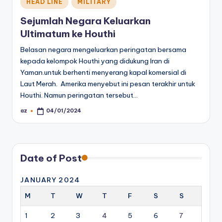
Posted
HEAD LINE
MILITARY
in
Sejumlah Negara Keluarkan
Ultimatum ke Houthi
Belasan negara mengeluarkan peringatan bersama
kepada kelompok Houthi yang didukung Iran di
Yaman.untuk berhenti menyerang kapal komersial di
Laut Merah. Amerika menyebut ini pesan terakhir untuk
Houthi. Namun peringatan tersebut…
az
04/01/2024
Posted
by
Date of Post
JANUARY 2024
M
T
W
T
F
S
S
1
2
3
4
5
6
7