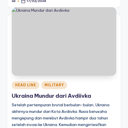
az
17/02/2024
Posted
by
Posted
HEAD LINE
MILITARY
in
Ukraina Mundur dari Avdiivka
Setelah pertempuran brutal berbulan-bulan, Ukraina
akhirnya mundur dari Kota Avdiivka. Rusia berusaha
mengepung dan merebut Avdiivka hampir dua tahun
setelah invasi ke Ukraina. Kemudian mengintesifkan