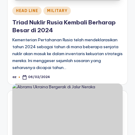
Posted
HEAD LINE
MILITARY
in
Triad Nuklir Rusia Kembali Berharap
Besar di 2024
Kementerian Pertahanan Rusia telah mendeklarasikan
tahun 2024 sebagai tahun di mana beberapa senjata
nuklir akan masuk ke dalam inventaris kekuatan strategis
mereka. Ini menggeser sejumlah sasaran yang
seharusnya dicapai tahun…
az
06/02/2024
Posted
by