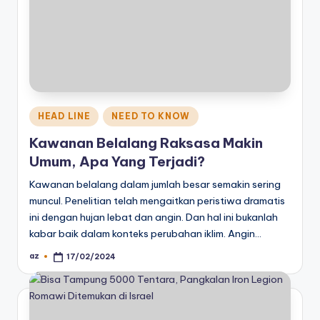
Posted
HEAD LINE
NEED TO KNOW
in
Kawanan Belalang Raksasa Makin
Umum, Apa Yang Terjadi?
Kawanan belalang dalam jumlah besar semakin sering
muncul. Penelitian telah mengaitkan peristiwa dramatis
ini dengan hujan lebat dan angin. Dan hal ini bukanlah
kabar baik dalam konteks perubahan iklim. Angin…
az
17/02/2024
Posted
by