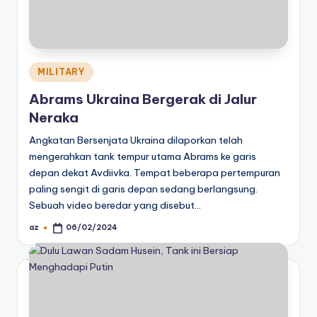
Posted
MILITARY
in
Abrams Ukraina Bergerak di Jalur
Neraka
Angkatan Bersenjata Ukraina dilaporkan telah
mengerahkan tank tempur utama Abrams ke garis
depan dekat Avdiivka. Tempat beberapa pertempuran
paling sengit di garis depan sedang berlangsung.
Sebuah video beredar yang disebut…
az
06/02/2024
Posted
by