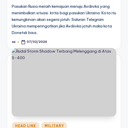
Pasukan Rusia meraih kemajuan menuju Avdiivka yang
menimbulkan situasi kritis bagi pasukan Ukraina. Kota itu
kemungkinan akan segera jatuh. Saluran Telegram
Ukraina memperingatkan jika Avdiivka jatuh maka kota
Donetsk bisa…
az
07/02/2024
Posted
by
Posted
HEAD LINE
MILITARY