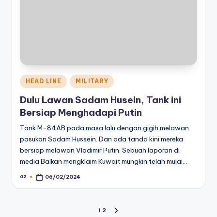
Posted
HEAD LINE
MILITARY
in
Dulu Lawan Sadam Husein, Tank ini
Bersiap Menghadapi Putin
Tank M-84AB pada masa lalu dengan gigih melawan
pasukan Sadam Hussein. Dan ada tanda kini mereka
bersiap melawan Vladimir Putin. Sebuah laporan di
media Balkan mengklaim Kuwait mungkin telah mulai…
az
06/02/2024
Posted
by
Posts
1
2
NEXT