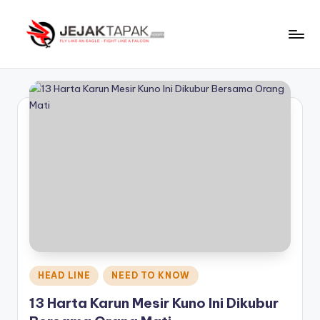
Skip
to
J
Fly
content
Like
e
An
j
Eagle
-
a
Fight
k
Like
t
A
Falcon
a
p
a
k
Posted
HEAD LINE
NEED TO KNOW
in
13 Harta Karun Mesir Kuno Ini Dikubur