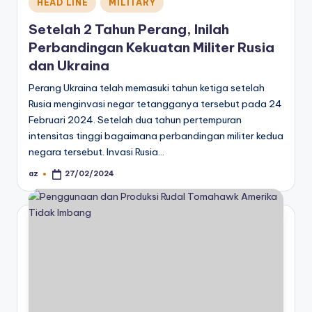
Posted
HEAD LINE
MILITARY
in
Setelah 2 Tahun Perang, Inilah
Perbandingan Kekuatan Militer Rusia
dan Ukraina
Perang Ukraina telah memasuki tahun ketiga setelah
Rusia menginvasi negar tetangganya tersebut pada 24
Februari 2024. Setelah dua tahun pertempuran
intensitas tinggi bagaimana perbandingan militer kedua
negara tersebut. Invasi Rusia…
az
27/02/2024
Posted
by