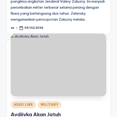
panglima angkatan Jenderal Valery Zaluzny. Ini menjadi
perombakan militer terbesar selama perang dengan
Rusia yang berlangsung dua tahun. Zelensky
mengumumkan pencopotan Zaluzny melalui…
az
09/02/2024
Posted
by
Posted
HEAD LINE
MILITARY
in
Avdiivka Akan Jatuh