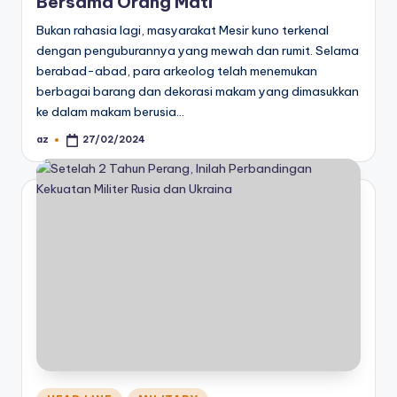
Bersama Orang Mati
Bukan rahasia lagi, masyarakat Mesir kuno terkenal
dengan penguburannya yang mewah dan rumit. Selama
berabad-abad, para arkeolog telah menemukan
berbagai barang dan dekorasi makam yang dimasukkan
ke dalam makam berusia…
az
27/02/2024
Posted
by