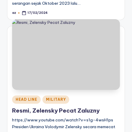
serangan sejak Oktober 2023 lalu.…
az
17/02/2024
Posted
by
Posted
HEAD LINE
MILITARY
in
Resmi, Zelensky Pecat Zaluzny
https://www.youtube.com/watch?v=s1g-4wsH1ps
Presiden Ukraina Volodymir Zelensky secara memecat