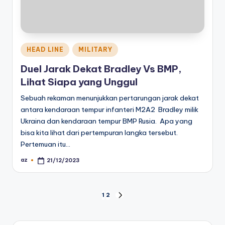
Posted
HEAD LINE
MILITARY
in
Duel Jarak Dekat Bradley Vs BMP,
Lihat Siapa yang Unggul
Sebuah rekaman menunjukkan pertarungan jarak dekat
antara kendaraan tempur infanteri M2A2 Bradley milik
Ukraina dan kendaraan tempur BMP Rusia. Apa yang
bisa kita lihat dari pertempuran langka tersebut.
Pertemuan itu…
az
21/12/2023
Posted
by
Posts
1
2
NEXT
PAGE
pagination