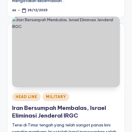
mengatakan keberhasilan…
az
26/12/2023
Posted
by
Posted
HEAD LINE
MILITARY
in
Iran Bersumpah Membalas, Israel
Eliminasi Jenderal IRGC
Tensi di Timur tengah yang telah sangat panas kini
semakin membara. Ini setelah Israel menewaskan salah