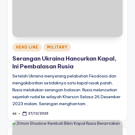
Posted
HEAD LINE
MILITARY
in
Serangan Ukraina Hancurkan Kapal,
Ini Pembalasan Rusia
Setelah Ukraina menyerang pelabuhan Feodosia dan
mengakibatkan setidaknya satu kapal rusak parah,
Rusia melakukan serangan balasan. Rusia meluncurkan
sejumlah rudal ke wilayah Kherson Selasa 26 Desember
2023 malam. Serangan menghantam…
az
27/12/2023
Posted
by