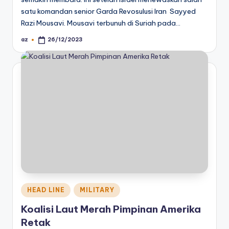
satu komandan senior Garda Revosulusi Iran Sayyed
Razi Mousavi. Mousavi terbunuh di Suriah pada…
az
26/12/2023
Posted
by
Posted
HEAD LINE
MILITARY
in
Koalisi Laut Merah Pimpinan Amerika
Retak