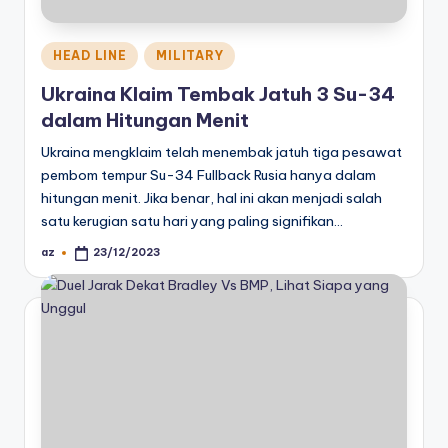
Posted
HEAD LINE
MILITARY
in
Ukraina Klaim Tembak Jatuh 3 Su-34
dalam Hitungan Menit
Ukraina mengklaim telah menembak jatuh tiga pesawat
pembom tempur Su-34 Fullback Rusia hanya dalam
hitungan menit. Jika benar, hal ini akan menjadi salah
satu kerugian satu hari yang paling signifikan…
az
23/12/2023
Posted
by