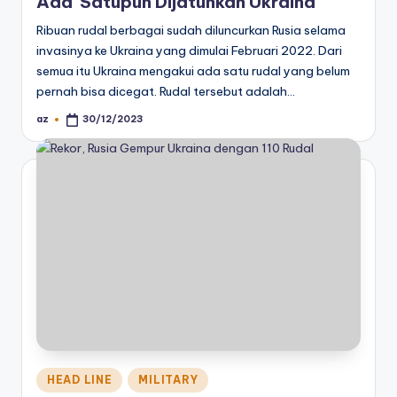
Ada Satupun Dijatuhkan Ukraina
Ribuan rudal berbagai sudah diluncurkan Rusia selama
invasinya ke Ukraina yang dimulai Februari 2022. Dari
semua itu Ukraina mengakui ada satu rudal yang belum
pernah bisa dicegat. Rudal tersebut adalah…
az
30/12/2023
Posted
by
Posted
HEAD LINE
MILITARY
in