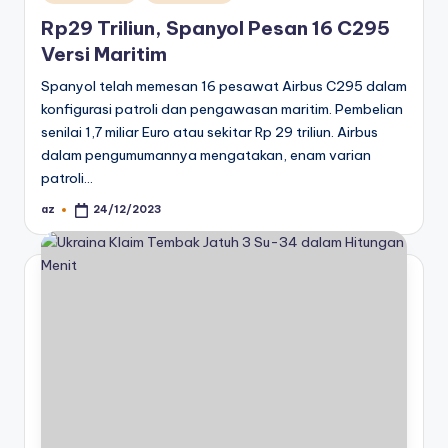
in
Rp29 Triliun, Spanyol Pesan 16 C295
Versi Maritim
Spanyol telah memesan 16 pesawat Airbus C295 dalam
konfigurasi patroli dan pengawasan maritim. Pembelian
senilai 1,7 miliar Euro atau sekitar Rp 29 triliun. Airbus
dalam pengumumannya mengatakan, enam varian
patroli…
az
24/12/2023
Posted
by