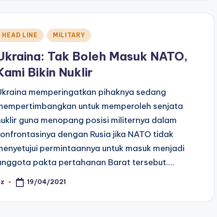
Posted
HEAD LINE
MILITARY
n
Ukraina: Tak Boleh Masuk NATO,
Kami Bikin Nuklir
Ukraina memperingatkan pihaknya sedang
mempertimbangkan untuk memperoleh senjata
nuklir guna menopang posisi militernya dalam
konfrontasinya dengan Rusia jika NATO tidak
menyetujui permintaannya untuk masuk menjadi
anggota pakta pertahanan Barat tersebut.…
19/04/2021
az
osted
y