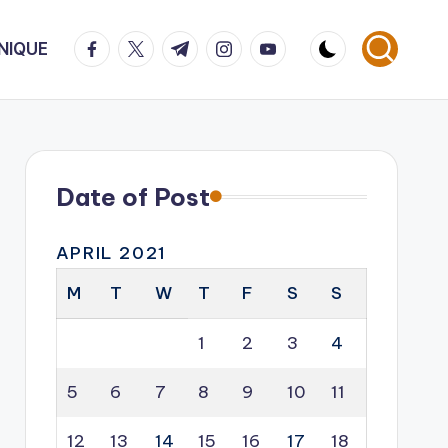
facebook.com
twitter.com
t.me
instagram.com
youtube.com
NIQUE
Date of Post
APRIL 2021
M
T
W
T
F
S
S
1
2
3
4
5
6
7
8
9
10
11
12
13
14
15
16
17
18