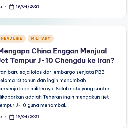
19/04/2021
az
osted
y
Posted
HEAD LINE
MILITARY
n
Mengapa China Enggan Menjual
Jet Tempur J-10 Chengdu ke Iran?
Iran baru saja lolos dari embargo senjata PBB
selama 13 tahun dan ingin menambah
persenjataan militernya. Salah satu yang santer
dikabarkan adalah Teheran ingin mengakuisi jet
tempur J-10 guna menambal…
19/04/2021
az
osted
y