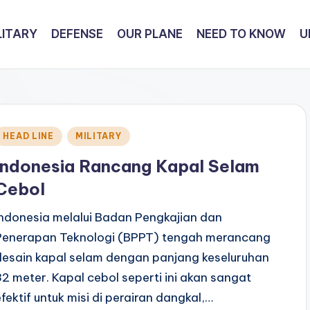
LITARY
DEFENSE
OUR PLANE
NEED TO KNOW
U
Posted
HEAD LINE
MILITARY
n
Indonesia Rancang Kapal Selam
Cebol
Indonesia melalui Badan Pengkajian dan
Penerapan Teknologi (BPPT) tengah merancang
desain kapal selam dengan panjang keseluruhan
32 meter. Kapal cebol seperti ini akan sangat
efektif untuk misi di perairan dangkal,…