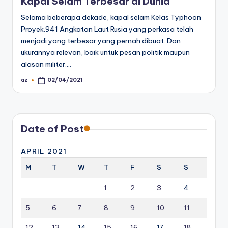
Kapal Selam Terbesar di Dunia
Selama beberapa dekade, kapal selam Kelas Typhoon
Proyek.941 Angkatan Laut Rusia yang perkasa telah
menjadi yang terbesar yang pernah dibuat. Dan
ukurannya relevan, baik untuk pesan politik maupun
alasan militer.…
az
02/04/2021
Posted
by
Date of Post
APRIL 2021
M
T
W
T
F
S
S
1
2
3
4
5
6
7
8
9
10
11
12
13
14
15
16
17
18