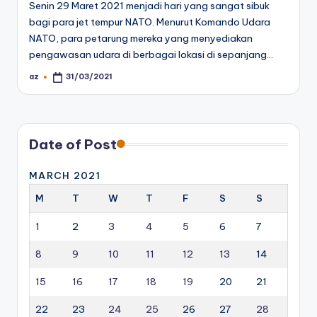
Senin 29 Maret 2021 menjadi hari yang sangat sibuk
bagi para jet tempur NATO. Menurut Komando Udara
NATO, para petarung mereka yang menyediakan
pengawasan udara di berbagai lokasi di sepanjang…
az
31/03/2021
Posted
by
Date of Post
MARCH 2021
M
T
W
T
F
S
S
1
2
3
4
5
6
7
8
9
10
11
12
13
14
15
16
17
18
19
20
21
22
23
24
25
26
27
28